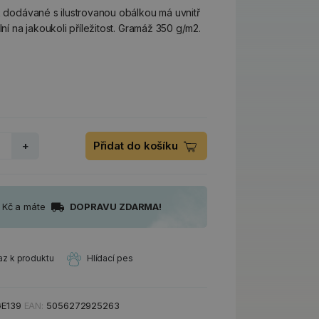
ek dodávané s ilustrovanou obálkou má uvnitř
lní na jakoukoli příležitost. Gramáž 350 g/m2.
+
Přidat do košíku
0 Kč a máte
DOPRAVU ZDARMA!
az k produktu
Hlídací pes
E139
EAN:
5056272925263