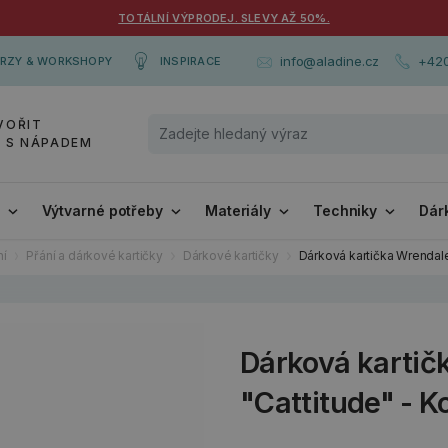
TOTÁLNÍ VÝPRODEJ. SLEVY AŽ 50%.
+420
info@aladine.cz
RZY & WORKSHOPY
INSPIRACE
VOŘIT
Y S NÁPADEM
i
Výtvarné potřeby
Materiály
Techniky
Dár
ní
Přání a dárkové kartičky
Dárkové kartičky
Dárková kartička Wrendal
Dárková kartič
"Cattitude" - 