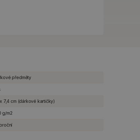
rkové předměty
s
 x 7,4 cm (dárkové kartičky)
0 g/m2
oroční