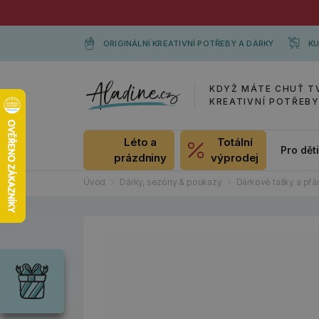
ORIGINÁLNÍ KREATIVNÍ POTŘEBY A DÁRKY
KU
KDYŽ MÁTE CHUŤ T
KREATIVNÍ POTŘEB
Léto a
Totální
Pro dět
prázdniny
výprodej
Úvod
Dárky, sezóny & poukazy
Dárkové tašky a přá
Dárky
Wrendale
Designs
Chci si vybrat
Radost pro
každou
příležitost