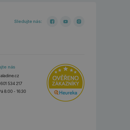
Sledujte nás:
ujte nás
aladine.cz
601 534 217
Pá 8:00 - 16:30