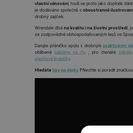
vlastní věnování
, hodí se proto jako doplněk dárku
je dodáváno společně s
oboustranně ilustrovan
drobný zajíček.
Wrendale dbá
na kvalitu i na životní prostředí
, 
ze zodpovědně obhospodařovaných lesů ve Spojen
Darujte přáníčko spolu s drobným
praktickým d
oblíbené
balzámy na rty
, pro čtenáře
záložk
plechové krabičky
.
Hledáte
tipy na dárky
?
Nechte si poradit značko