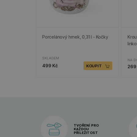
Porcelánový hrnek, 0,31 l - Kočky
Krou
link
SKLADEM
NA D
499 Kč
KOUPIT
269
TVOŘENÍ PRO
KAŽDOU
PŘÍLEŽITOST