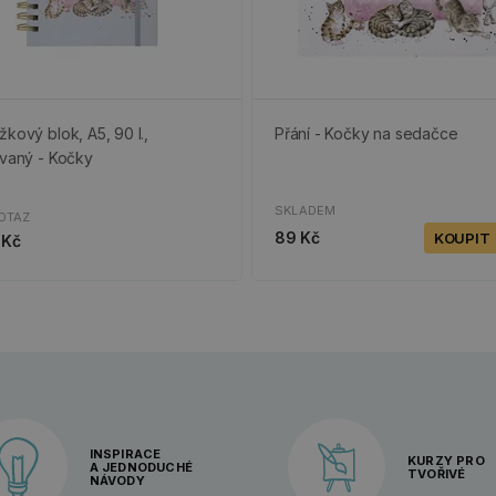
žkový blok, A5, 90 l.,
Přání - Kočky na sedačce
ovaný - Kočky
SKLADEM
OTAZ
89 Kč
KOUPIT
 Kč
INSPIRACE
KURZY PRO
A JEDNODUCHÉ
TVOŘIVÉ
NÁVODY