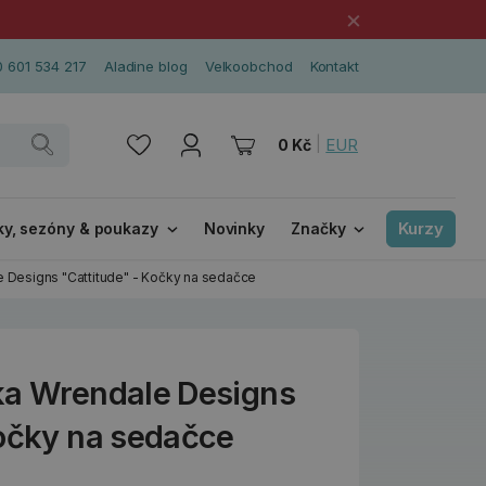
×
 601 534 217
Aladine blog
Velkoobchod
Kontakt
|
EUR
0 Kč
Kurzy
ky, sezóny & poukazy
Novinky
Značky
e Designs "Cattitude" - Kočky na sedačce
ka Wrendale Designs
Kočky na sedačce