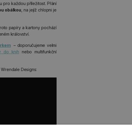
 pro každou příležitost. Přání
ou obálkou
, na jejíž chlopni je
proto papíry a kartony pochází
ém království.
árkem
– doporučujeme velmi
y do knih
nebo multifunkční
u Wrendale Designs: