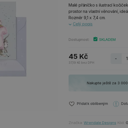
Malé přáníčko s ilustrací kočič
prostor na vlastní věnování, ideá
Rozměr 9,1 x 7,4 cm.
Celý popis
Dostupnost:
SKLADEM
45 Kč
-
37,19 Kč bez DPH
Nakupte ještě za 3 00
Přidat k oblíbeným
Dot
Značka:
Wrendale Designs
Kód:
G