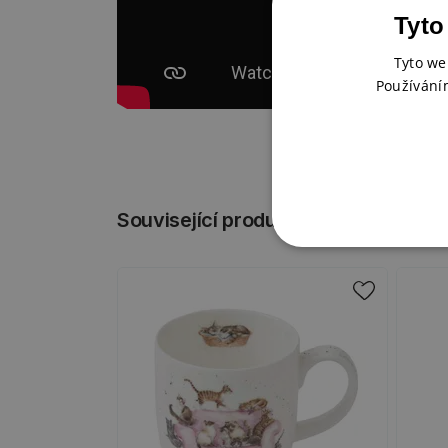
Tyto
Tyto we
Používání
Související produkty