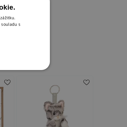
okie.
zážitku.
 souladu s