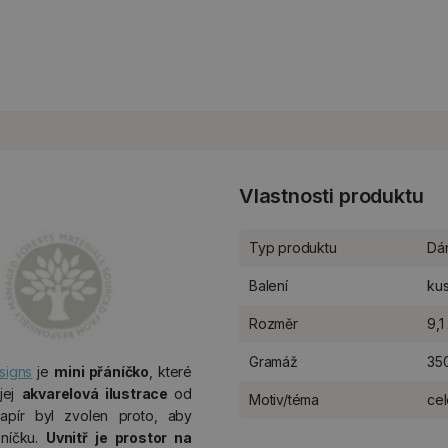
Vlastnosti produktu
Typ produktu
Dá
Balení
ku
Rozměr
9,1
Gramáž
35
signs
je
mini přáníčko
, které
jej
akvarelová ilustrace
od
Motiv/téma
cel
papír byl zvolen proto, aby
áníčku.
Uvnitř je
prostor na