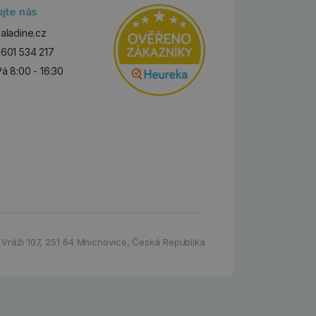
ujte nás
aladine.cz
601 534 217
Pá 8:00 - 16:30
 Vráži 107
,
251 64 Mnichovice,
Česká Republika