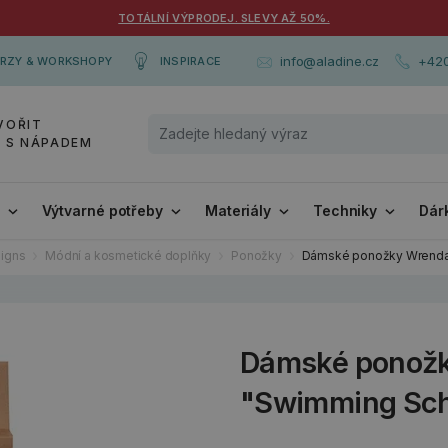
TOTÁLNÍ VÝPRODEJ. SLEVY AŽ 50%.
+420
info@aladine.cz
RZY & WORKSHOPY
INSPIRACE
VOŘIT
Y S NÁPADEM
i
Výtvarné potřeby
Materiály
Techniky
Dár
igns
Módní a kosmetické doplňky
Ponožky
Dámské ponožky Wrendal
Dámské ponožk
"Swimming Scho