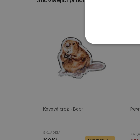
Související produkty
-50
Posl
Kovová brož - Bobr
Pevn
SKLADEM
NA D