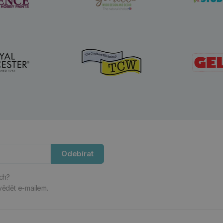
Odebírat
ách?
vědět e-mailem.