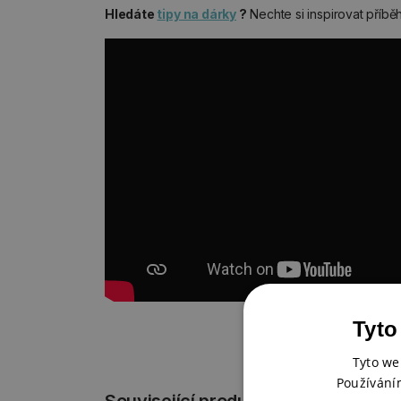
Hledáte
tipy na dárky
?
Nechte si inspirovat příb
Tyto
Tyto we
Používání