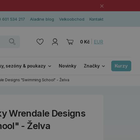
×
 601 534 217
Aladine blog
Velkoobchod
Kontakt
|
EUR
0 Kč
Kurzy
ky, sezóny & poukazy
Novinky
Značky
e Designs "Swimming School" - Želva
y Wrendale Designs
ol" - Želva