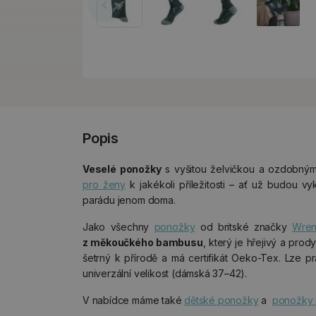
Popis
Veselé ponožky
s vyšitou želvičkou a ozdobný
pro ženy
k jakékoli příležitosti – ať už budou v
parádu jenom doma.
Jako všechny
ponožky
od britské značky
Wren
z měkoučkého bambusu
, který je hřejivý a prody
šetrný k přírodě a má certifikát Oeko-Tex. Lze p
univerzální velikost (dámská 37–42).
V nabídce máme také
dětské ponožky
a
ponožky 