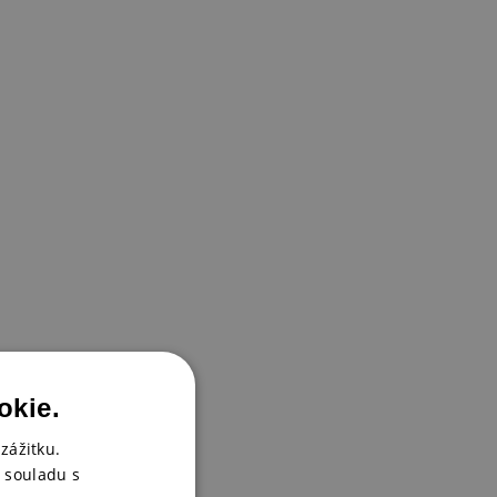
okie.
zážitku.
 souladu s