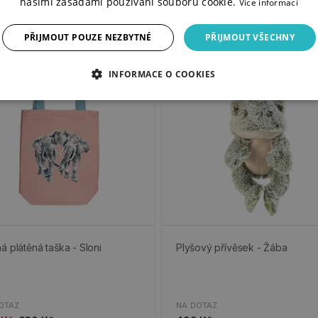
našimi zásadami používání souborů cookie.
Více informací
PŘIJMOUT POUZE NEZBYTNÉ
PŘIJMOUT VŠECHNY
%
Novinka
ední kusy
INFORMACE O COOKIES
á plátěná taška - Sloni
Plyšový přívěsek - Žába
OTAZ
NA DOTAZ