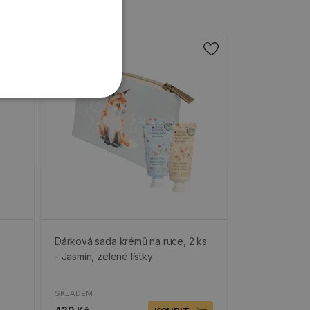
Dárková sada krémů na ruce, 2 ks
- Jasmín, zelené lístky
SKLADEM