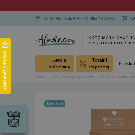
ORIGINÁLNÍ KREATIVNÍ POTŘEBY A DÁRKY
KU
KDYŽ MÁTE CHUŤ T
KREATIVNÍ POTŘEB
Léto a
Totální
Pro dět
prázdniny
výprodej
Úvod
Dárky, sezóny & poukazy
Dárky Wrendale Des
Dárky
Novinka
Wrendale
Designs
Chci si vybrat
Radost pro
každou
příležitost