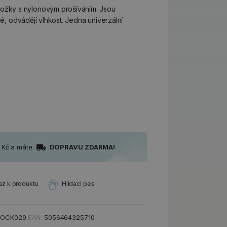
ky s nylonovým prošíváním. Jsou
né, odvádějí vlhkost. Jedna univerzální
0 Kč a máte
DOPRAVU ZDARMA!
az k produktu
Hlídací pes
SOCK029
EAN:
5056464325710