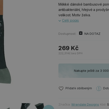
Měkké dámské bambusové ponož
antibakteriální, hřejivé a prodyš
velikost. Motiv želva.
Celý popis
Dostupnost:
NA DOTAZ
269 Kč
222,31 Kč bez DPH
Nakupte ještě za 3 00
Přidat k oblíbeným
Dot
Značka:
Wrendale Designs
Kód: