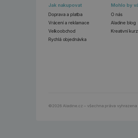
Jak nakupovat
Mohlo by vá
Doprava a platba
O nás
Vrácení a reklamace
Aladine blog
Velkoobchod
Kreativní kur
Rychlá objednávka
©2026
Aladine.cz – všechna práva vyhrazena