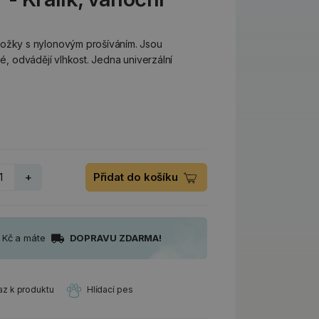
ky s nylonovým prošíváním. Jsou
né, odvádějí vlhkost. Jedna univerzální
+
Přidat do košíku
0 Kč a máte
DOPRAVU ZDARMA!
az k produktu
Hlídací pes