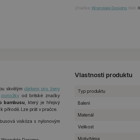
Značka:
Wrendale Designs
Kód:
Vlastnosti produktu
dou skvělým
dárkem pro ženy
Typ produktu
y
ponožky
od britské značky
o bambusu
, který je hřejivý
Balení
 k přírodě. Lze prát v pračce.
Materiál
ambusová viskóza s nylonovým
Velikost
Motiv/téma
u Wrendale Designs: