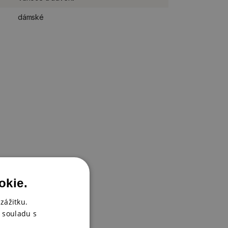
dámské
okie.
zážitku.
 souladu s