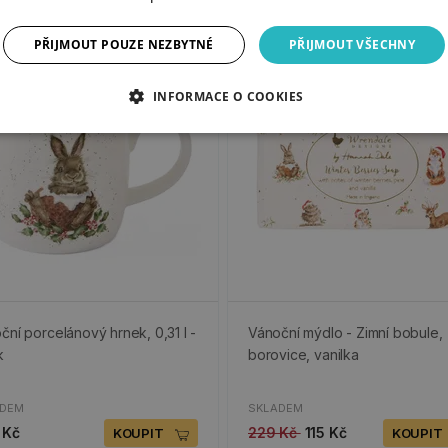
PŘIJMOUT POUZE NEZBYTNÉ
PŘIJMOUT VŠECHNY
-50%
INFORMACE O COOKIES
ční porcelánový hrnek, 0,31 l -
Vánoční mýdlo - Zimní bobule,
k
borovice, vanilka
ADEM
SKLADEM
 Kč
229 Kč
115 Kč
KOUPIT
KOUPIT