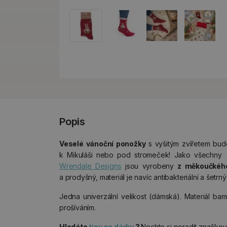
Popis
Veselé vánoční ponožky
s vyšitým zvířetem bu
k Mikuláši nebo pod stromeček! Jako všechn
Wrendale Designs
jsou vyrobeny
z měkoučkéh
a prodyšný, materiál je navíc antibakteriální a šetrný
Jedna univerzální velikost (dámská). Materiál b
prošíváním.
Hledáte
tipy na dárky
?
Nechte si poradit značko