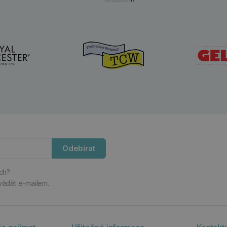
Odebírat
ách?
vědět e-mailem.