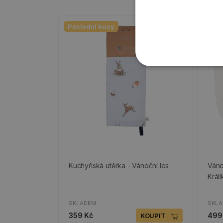
Poslední kusy
Kuchyňská utěrka - Vánoční les
Váno
Králí
SKLADEM
SKL
359 Kč
499
KOUPIT