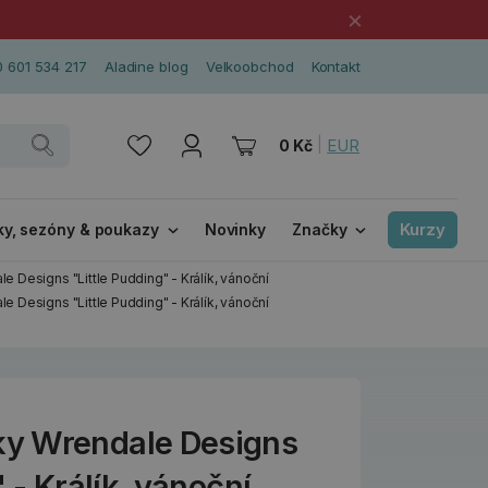
×
 601 534 217
Aladine blog
Velkoobchod
Kontakt
|
EUR
0 Kč
Kurzy
ky, sezóny & poukazy
Novinky
Značky
Designs "Little Pudding" - Králík, vánoční
Designs "Little Pudding" - Králík, vánoční
y Wrendale Designs
 - Králík, vánoční