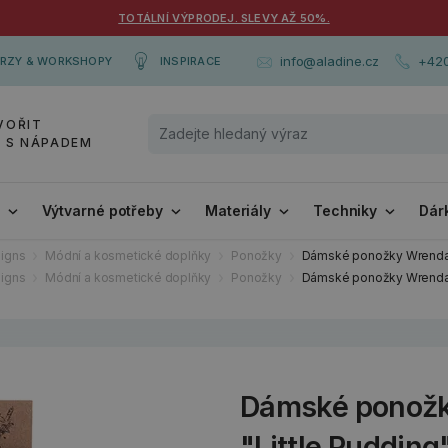
TOTÁLNÍ VÝPRODEJ. SLEVY AŽ 50%.
+420
info@aladine.cz
RZY & WORKSHOPY
INSPIRACE
VOŘIT
Y S NÁPADEM
i
Výtvarné potřeby
Materiály
Techniky
Dár
igns
Módní a kosmetické doplňky
Ponožky
Dámské ponožky Wrendale 
igns
Módní a kosmetické doplňky
Ponožky
Dámské ponožky Wrendale 
Dámské ponožk
"Little Pudding"