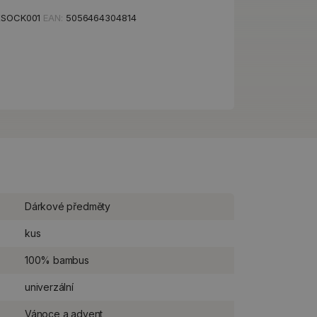
XSOCK001
EAN:
5056464304814
Dárkové předměty
kus
100% bambus
univerzální
Vánoce a advent