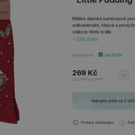
Měkké dámské bambusové ponož
antibakteriální, hřejivé a prodyš
velikost. Motiv králík.
Celý popis
Dostupnost:
SKLADEM
269 Kč
-
222,31 Kč bez DPH
Nakupte ještě za 3 00
Přidat k oblíbeným
Dot