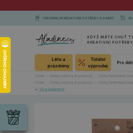
ORIGINÁLNÍ KREATIVNÍ POTŘEBY A DÁRKY
KU
KDYŽ MÁTE CHUŤ T
KREATIVNÍ POTŘEB
Léto a
Totální
Pro dět
prázdniny
výprodej
Úvod
Dárky, sezóny & poukazy
Dárky Wrendale Des
Úvod
Dárky, sezóny & poukazy
Dárky Wrendale Des
Dárky
Wrendale
Designs
Chci si vybrat
Radost pro
každou
příležitost