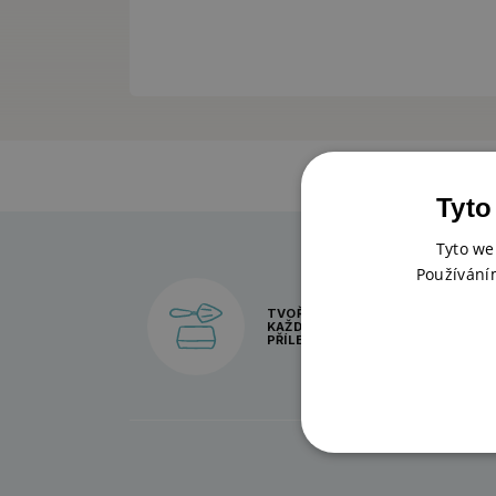
Tyto
Tyto we
Používání
TVOŘENÍ PRO
KAŽDOU
PŘÍLEŽITOST