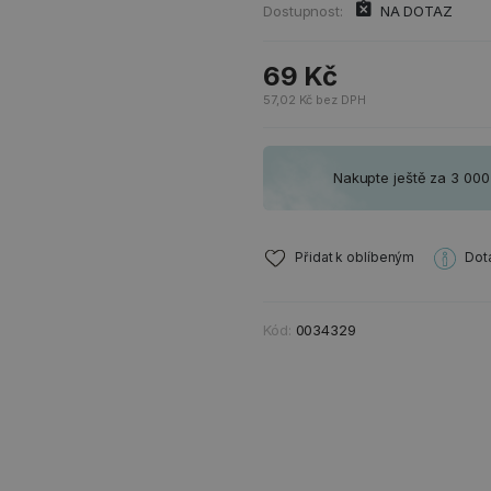
Dostupnost:
NA DOTAZ
69 Kč
57,02 Kč bez DPH
Nakupte ještě za 3 00
Přidat k oblíbeným
Dot
Kód:
0034329