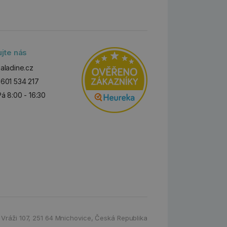
ujte nás
aladine.cz
601 534 217
Pá 8:00 - 16:30
 Vráži 107
,
251 64 Mnichovice,
Česká Republika