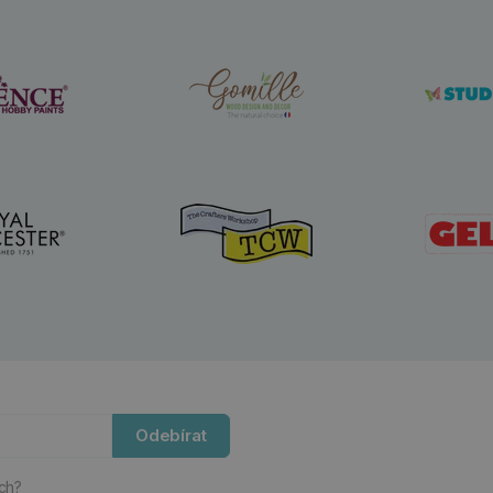
Odebírat
ách?