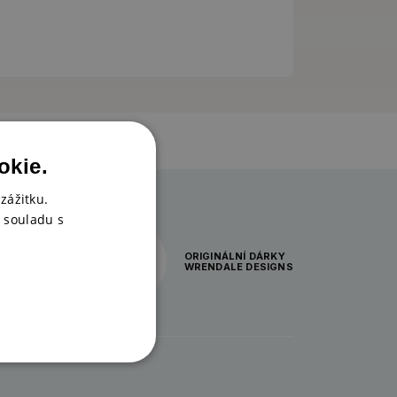
okie.
zážitku.
 souladu s
ORIGINÁLNÍ DÁRKY
WRENDALE DESIGNS