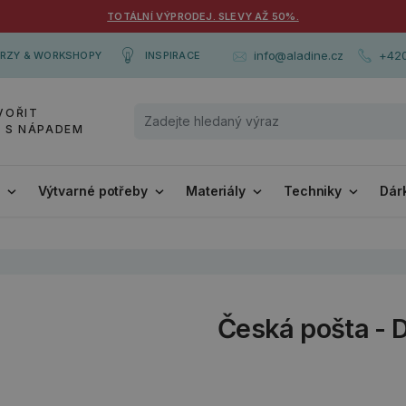
TOTÁLNÍ VÝPRODEJ. SLEVY AŽ 50%.
+420
info@aladine.cz
RZY & WORKSHOPY
INSPIRACE
VOŘIT
Y S NÁPADEM
i
Výtvarné potřeby
Materiály
Techniky
Dár
Česká pošta - 