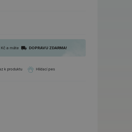
0 Kč a máte
DOPRAVU ZDARMA!
az k produktu
Hlídací pes