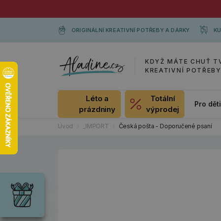
ORIGINÁLNÍ KREATIVNÍ POTŘEBY A DÁRKY
KU
KDYŽ MÁTE CHUŤ T
KREATIVNÍ POTŘEB
Léto a
Totální
Pro dět
prázdniny
výprodej
Úvod
_IMPORT
Česká pošta - Doporučené psaní
Dárky
Wrendale
Designs
Chci si vybrat
Radost pro
každou
příležitost