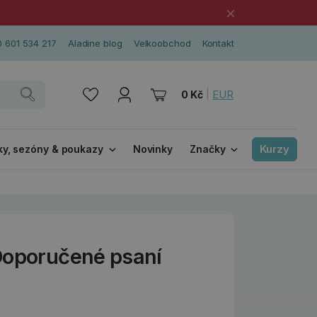
×
 601 534 217
Aladine blog
Velkoobchod
Kontakt
|
EUR
0 Kč
Kurzy
ky, sezóny & poukazy
Novinky
Značky
Doporučené psaní