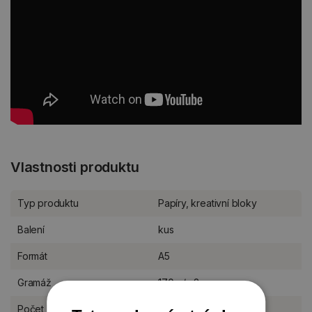
Vlastnosti produktu
Typ produktu
Papíry, kreativní bloky
Balení
kus
Formát
A5
Gramáž
170 g/m2
Počet listů
36 listů