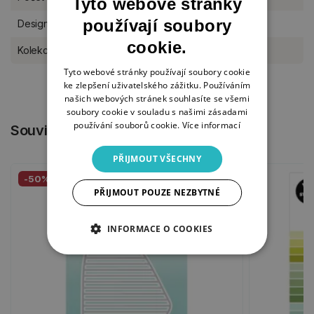
Tyto webové stránky
používají soubory
Designér
Studio Light
cookie.
Kolekce Studio Light
Essentials
Tyto webové stránky používají soubory cookie
ke zlepšení uživatelského zážitku. Používáním
našich webových stránek souhlasíte se všemi
soubory cookie v souladu s našimi zásadami
používání souborů cookie.
Více informací
Související produkty
PŘIJMOUT VŠECHNY
-50%
PŘIJMOUT POUZE NEZBYTNÉ
INFORMACE O COOKIES