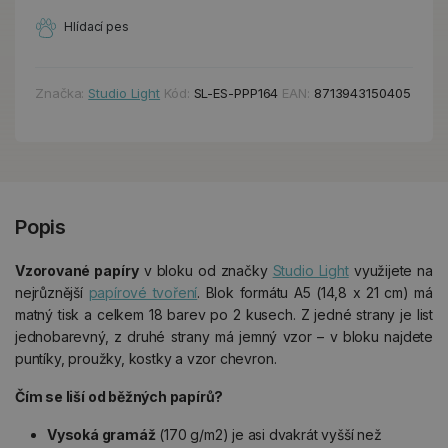
Hlídací pes
Značka:
Studio Light
Kód:
SL-ES-PPP164
EAN:
8713943150405
Popis
Vzorované papíry
v bloku od značky
Studio Light
využijete na
nejrůznější
papírové tvoření
. Blok formátu A5 (14,8 x 21 cm) má
matný tisk a celkem 18 barev po 2 kusech. Z jedné strany je list
jednobarevný, z druhé strany má jemný vzor – v bloku najdete
puntíky, proužky, kostky a vzor chevron.
Čím se liší od běžných papírů?
Vysoká gramáž
(170 g/m2) je asi dvakrát vyšší než