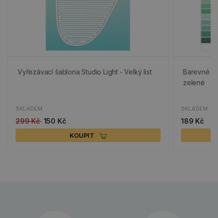
Vyřezávací šablona Studio Light - Velký list
Barevné pap
zelené
SKLADEM
SKLADEM
299 Kč
150 Kč
189 Kč
KOUPIT