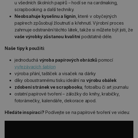
u všedních školních papírů – hodí se na cardmaking,
scrapbooking a další techniky.
Neobsahuje kyselinu a lignin
, které v obyčejných
papírech způsobují žloutnutí a křehnutí. Výrobní proces
zahrnuje odstranění těchto látek, takže si můžete být jisti, že
vaše výrobky zůstanou kvalitní
podstatně déle.
Naše tipy k použití:
jednoduchá
výroba papírových obrázků
pomocí
vyřezávacích šablon
výroba přání, taštiček a visaček na dárky
díky oboustrannému tisku ideální na
výrobu obálek
zdobení stránek ve scrapbooku
, fotoalbu či art journalu
ostatní papírové tvoření – záložky do knihy, krabičky,
fotorámečky, kalendáře, dekorace apod.
Hledáte inspiraci?
Podívejte se na papírové tvoření ve videu: