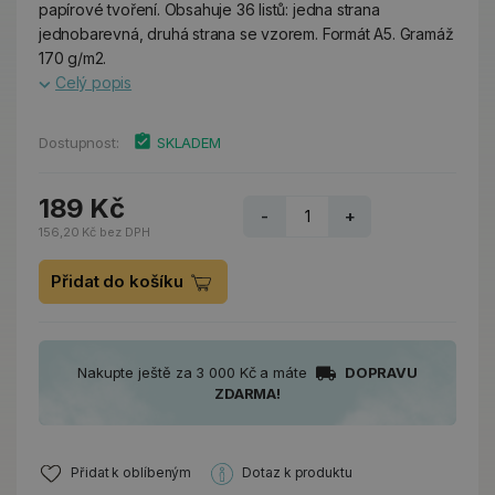
papírové tvoření. Obsahuje 36 listů: jedna strana
jednobarevná, druhá strana se vzorem. Formát A5. Gramáž
170 g/m2.
Celý popis
Dostupnost:
SKLADEM
189 Kč
-
+
156,20 Kč bez DPH
Přidat do košíku
Nakupte ještě za 3 000 Kč a máte
DOPRAVU
ZDARMA!
Přidat k oblíbeným
Dotaz k produktu