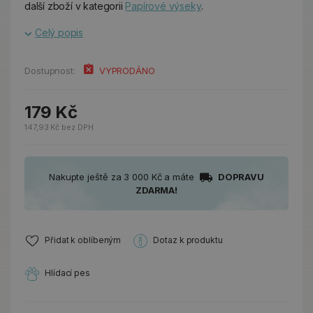
další zboží v kategorii
Papírové výseky
.
Celý popis
Dostupnost:
VYPRODÁNO
179 Kč
147,93 Kč bez DPH
Nakupte ještě za 3 000 Kč a máte
DOPRAVU
ZDARMA!
Přidat k oblíbeným
Dotaz k produktu
Hlídací pes