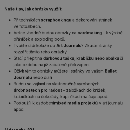
Naše tipy, jak obrázky využít
:
Při technikách
scrapbookingu
a dekorování stránek
ve fotoalbech.
Velice vhodné budou obrázky na
cardmaking
– k výrobě
přáníček a exploding boxů.
Tvoříte rádi koláže do
Art Journalu
? Zkuste stránky
rozzářit těmito retro obrázky!
Stačí přilepit na
dárkovou tašku, krabičku nebo obálku
či
jako ozdobu na již zabalené překvapení.
Oživit těmito obrázky můžete i stránky ve vašem
Bullet
Journalu
nebo diáři.
Budou se vyjímat na vlastnoručně vyrobených
drobnostech pro radost
– záložkách do knížek,
krabičkách na čokolády, kapsičkách na čaje apod.
Poslouží i k ozdobení
mixed media projektů
v art journalu
apod.