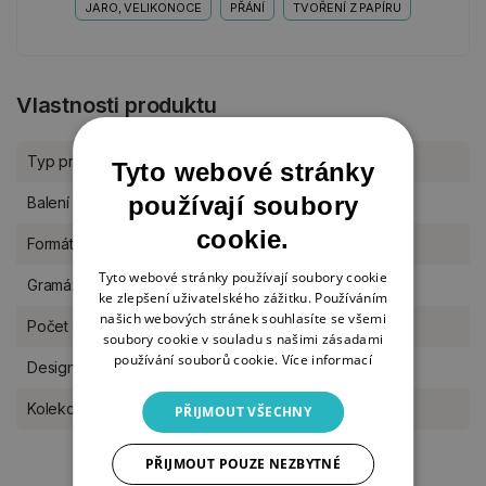
JARO, VELIKONOCE
PŘÁNÍ
TVOŘENÍ Z PAPÍRU
Vlastnosti produktu
Typ produktu
Papíry, kreativní bloky
Tyto webové stránky
používají soubory
Balení
kus
cookie.
Formát
A5
Tyto webové stránky používají soubory cookie
Gramáž
170 g/m2
ke zlepšení uživatelského zážitku. Používáním
našich webových stránek souhlasíte se všemi
Počet listů
20 listů
soubory cookie v souladu s našimi zásadami
používání souborů cookie.
Více informací
Designér
Studio Light
Kolekce Studio Light
Grunge
PŘIJMOUT VŠECHNY
PŘIJMOUT POUZE NEZBYTNÉ