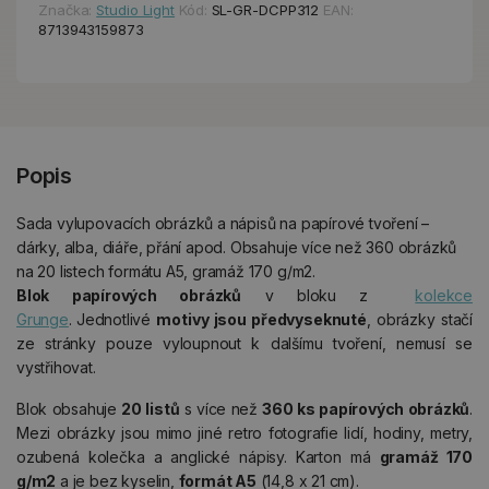
Značka:
Studio Light
Kód:
SL-GR-DCPP312
EAN:
8713943159873
Popis
Sada vylupovacích obrázků a nápisů na papírové tvoření –
dárky, alba, diáře, přání apod. Obsahuje více než 360 obrázků
na 20 listech formátu A5, gramáž 170 g/m2.
Blok papírových obrázků
v bloku z
kolekce
Grunge
.
Jednotlivé
motivy jsou předvyseknuté
, obrázky stačí
ze stránky pouze vyloupnout k dalšímu tvoření, nemusí se
vystřihovat.
Blok obsahuje
20 listů
s více než
360 ks papírových obrázků
.
Mezi obrázky jsou mimo jiné retro fotografie lidí, hodiny, metry,
ozubená kolečka a anglické nápisy. Karton má
gramáž 170
g/m2
a je bez kyselin,
formát A5
(14,8 x 21 cm).