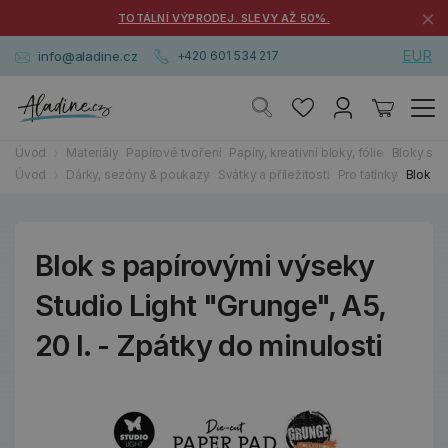
×
TOTÁLNÍ VÝPRODEJ. SLEVY AŽ 50%.
EUR
info@aladine.cz
+420 601 534 217
Úvod
Materiály
Papírové tvoření
Papíry, kreativní bloky, fólie
Bloky s v
Úvod
Dárky, sezóny & poukazy
Svátky a příležitosti
Pro tatínky
Blok s 
Blok s papírovými výseky
Studio Light "Grunge", A5,
20 l. - Zpátky do minulosti