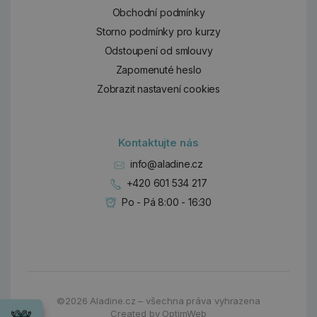
Obchodní podmínky
Storno podmínky pro kurzy
Odstoupení od smlouvy
Zapomenuté heslo
Zobrazit nastavení cookies
Kontaktujte nás
info@aladine.cz
+420 601 534 217
Po - Pá 8:00 - 16:30
Dárky
©2026
Aladine.cz – všechna práva vyhrazena
Wrendale
Created by
OptimWeb
Designs