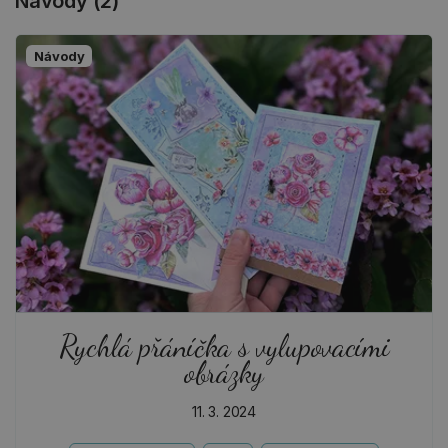
Návody (2)
Návody
Rychlá přáníčka s vylupovacími
obrázky
11. 3. 2024