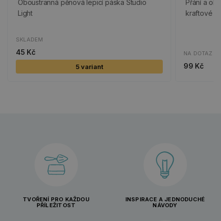
Oboustranná pěnová lepicí páska Studio
Přání a obá
Light
kraftové
SKLADEM
45 Kč
NA DOTAZ
99 Kč
5 variant
TVOŘENÍ PRO KAŽDOU
INSPIRACE A JEDNODUCHÉ
PŘÍLEŽITOST
NÁVODY