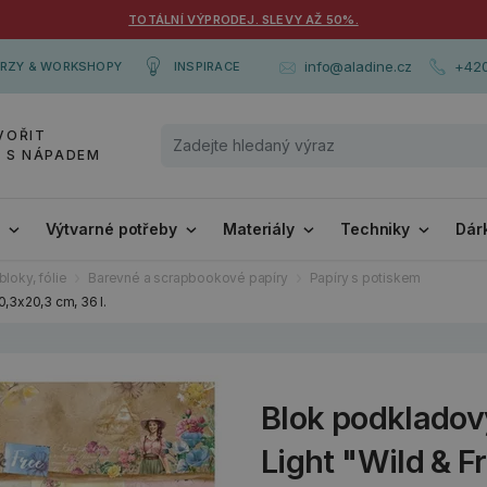
TOTÁLNÍ VÝPRODEJ. SLEVY AŽ 50%.
+420
info@aladine.cz
RZY & WORKSHOPY
INSPIRACE
VOŘIT
Y S NÁPADEM
i
Výtvarné potřeby
Materiály
Techniky
Dár
bloky, fólie
Barevné a scrapbookové papíry
Papíry s potiskem
0,3x20,3 cm, 36 l.
Blok podkladov
Light "Wild & F