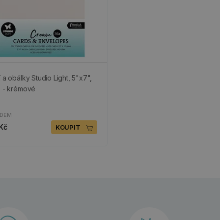
í a obálky Studio Light, 5"x7",
s - krémové
ADEM
Kč
KOUPIT