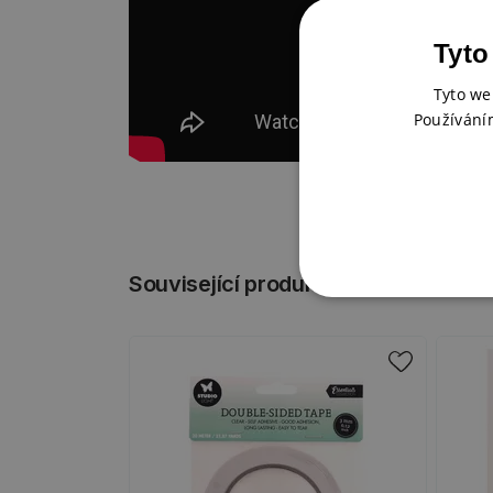
Tyto
Tyto we
Používání
Související produkty