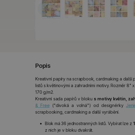
Popis
Kreativní papíry na scrapbook, cardmaking a další 
listů s květinovými a zahradními motivy. Rozměr 8" 
170 g/m2.
Kreativní sada papírů v bloku
s motivy květin, z
& Free
("divoká a volná") od designérky
Jeni
scrapbooking, cardmaking a další vyrábění.
Blok má 36 jednostranných listů. Vybírat lze z
z nich je v bloku dvakrát.