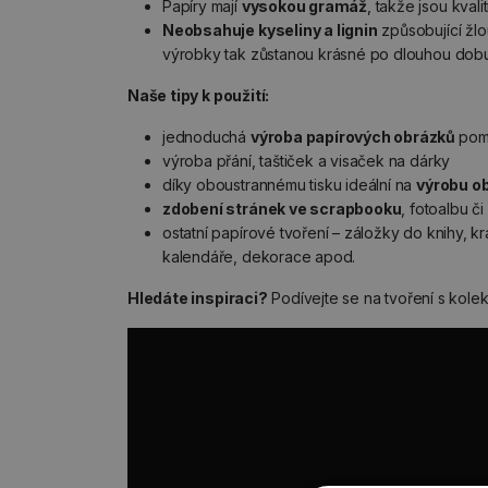
Papíry mají
vysokou gramáž
, takže jsou kvali
Neobsahuje kyseliny a lignin
způsobující žlou
výrobky tak zůstanou krásné po dlouhou dobu
Naše tipy k použití:
jednoduchá
výroba papírových obrázků
pom
výroba přání, taštiček a visaček na dárky
díky oboustrannému tisku ideální na
výrobu o
zdobení stránek ve scrapbooku
, fotoalbu či
ostatní papírové tvoření – záložky do knihy, k
kalendáře, dekorace apod.
Hledáte inspiraci?
Podívejte se na tvoření s kolek