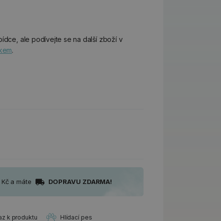
ídce, ale podívejte se na další zboží v
skem
.
0 Kč a máte
DOPRAVU ZDARMA!
az k produktu
Hlídací pes