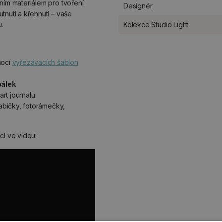
tním materiálem pro tvoření.
Designér
tnutí a křehnutí – vaše
.
Kolekce Studio Light
ocí
vyřezávacích šablon
bálek
 art journalu
rabičky, fotorámečky,
cí ve videu: