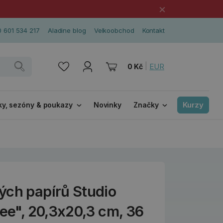
×
 601 534 217
Aladine blog
Velkoobchod
Kontakt
|
EUR
0 Kč
Kurzy
ky, sezóny & poukazy
Novinky
Značky
ých papírů Studio
ree", 20,3x20,3 cm, 36