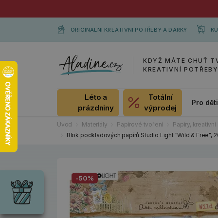
ORIGINÁLNÍ KREATIVNÍ POTŘEBY A DÁRKY
KU
KDYŽ MÁTE CHUŤ T
KREATIVNÍ POTŘEB
Léto a
Totální
Pro dět
prázdniny
výprodej
Úvod
Materiály
Papírové tvoření
Papíry, kreativní 
Blok podkladových papírů Studio Light "Wild & Free", 2
Dárky
Wrendale
-50%
Designs
Chci si vybrat
Radost pro
každou
příležitost