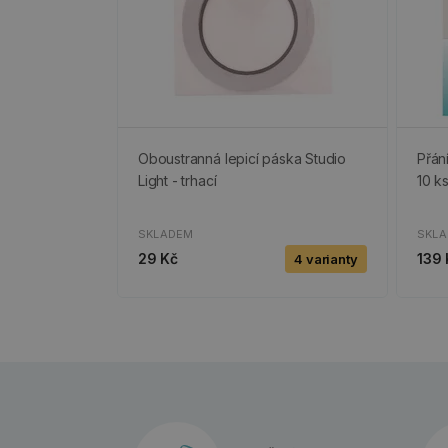
Oboustranná lepicí páska Studio
Přán
Light - trhací
10 k
SKLADEM
SKL
29 Kč
139 
4 varianty