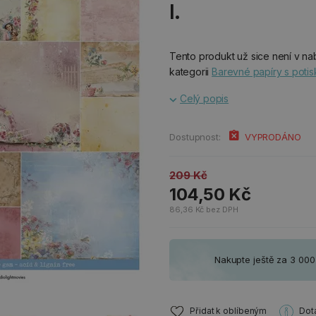
l.
Tento produkt už sice není v nab
kategorii
Barevné papíry s poti
Celý popis
Dostupnost:
VYPRODÁNO
209 Kč
104,50 Kč
86,36 Kč bez DPH
Nakupte ještě za 3 00
Přidat k oblíbeným
Dot