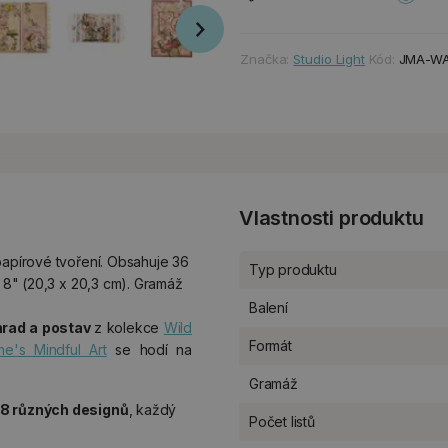
Značka:
Studio Light
Kód:
JMA-WA
Vlastnosti produktu
papírové tvoření. Obsahuje 36
Typ produktu
x 8" (20,3 x 20,3 cm). Gramáž
Balení
ahrad a postav
z kolekce
Wild
Formát
ne's Mindful Art
se hodí na
Gramáž
18 různých designů
, každý
Počet listů