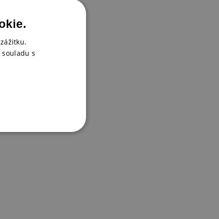
okie.
zážitku.
 souladu s