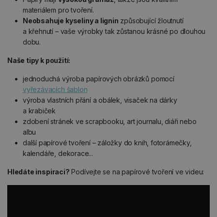
materiálem pro tvoření.
Neobsahuje kyseliny a lignin
způsobující žloutnutí
a křehnutí – vaše výrobky tak zůstanou krásné po dlouhou
dobu.
Naše tipy k použití:
jednoduchá výroba papírových obrázků pomocí
vyřezávacích šablon
výroba vlastních přání a obálek, visaček na dárky
a krabiček
zdobení stránek ve scrapbooku, art journalu, diáři nebo
albu
další papírové tvoření – záložky do knih, fotorámečky,
kalendáře, dekorace...
Hledáte inspiraci?
Podívejte se na papírové tvoření ve videu: