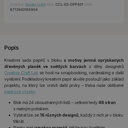
Značka:
Studio Light
Kód:
CCL-ES-DPP431
EAN:
8713943165904
Popis
Kreativní sada papírů v bloku
s motivy jemně oprýskaných
dřevěných planěk ve světlých barvách
z dílny designérů
Creative Craft Lab
se hodí na scrapbooking, cardmaking a další
vyrábění. Podkladový kreativní papír skvěle poslouží jako základ
projektu, na který lze vrstvit další prvky – třeba naše oblíbené
papírové výseky
.
Blok má 24 oboustranných listů – celkem tedy
48 stran
s matným potiskem.
Vybírat lze ze
16 různých designů
, každý z nich je v bloku
třikrát.
Papíry mají
vysokou gramáž
, takže jsou kvalitním