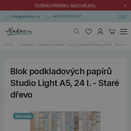
×
TOTÁLNÍ VÝPRODEJ. SLEVY AŽ 50%.
EUR
info@aladine.cz
+420 601 534 217
Úvod
Materiály
Papírové tvoření
Papíry, kreativní bloky, fólie
Barevné 
Blok podkladových papírů
Studio Light A5, 24 l. - Staré
dřevo
Novinka