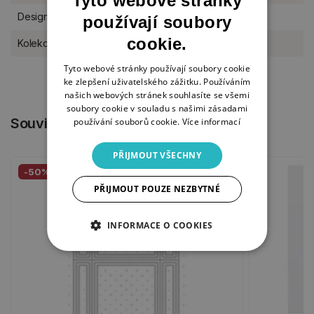
Tyto webové stránky
Designér
Creative Craft Lab
používají soubory
cookie.
Kolekce Studio Light
Essentials
Tyto webové stránky používají soubory cookie
ke zlepšení uživatelského zážitku. Používáním
našich webových stránek souhlasíte se všemi
soubory cookie v souladu s našimi zásadami
Související produkty
používání souborů cookie.
Více informací
PŘIJMOUT VŠECHNY
-50%
PŘIJMOUT POUZE NEZBYTNÉ
INFORMACE O COOKIES