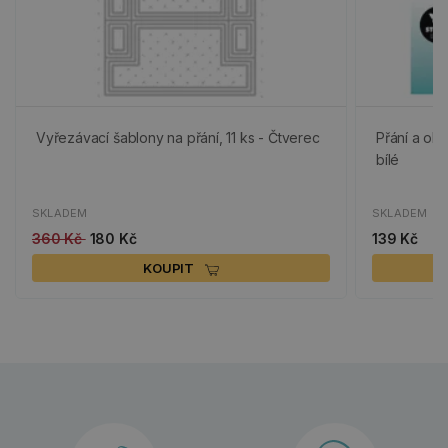
Vyřezávací šablony na přání, 11 ks - Čtverec
Přání a obá
bílé
SKLADEM
SKLADEM
360 Kč
180 Kč
139 Kč
KOUPIT