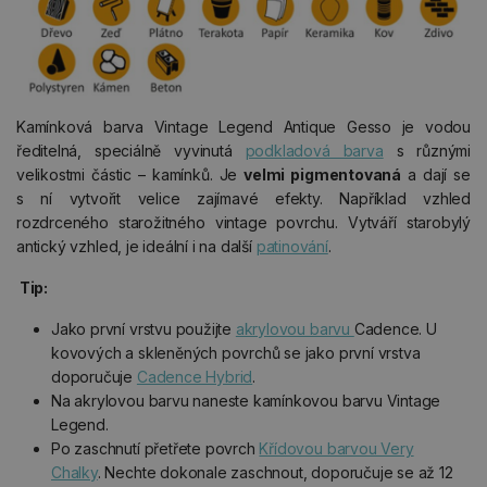
Kamínková barva Vintage Legend Antique Gesso je vodou
ředitelná, speciálně vyvinutá
podkladová barva
s různými
velikostmi částic – kamínků. Je
velmi pigmentovaná
a dají se
s ní vytvořit velice zajímavé efekty. Například vzhled
rozdrceného starožitného vintage povrchu. Vytváří starobylý
antický vzhled, je ideální i na další
patinování
.
Tip:
Jako první vrstvu použijte
akrylovou barvu
Cadence. U
kovových a skleněných povrchů se jako první vrstva
doporučuje
Cadence Hybrid
.
Na akrylovou barvu naneste kamínkovou barvu Vintage
Legend.
Po zaschnutí přetřete povrch
Křídovou barvou Very
Chalky
. Nechte dokonale zaschnout, doporučuje se až 12