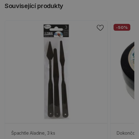
Související produkty
-50%
Špachtle Aladine, 3 ks
Dokončova