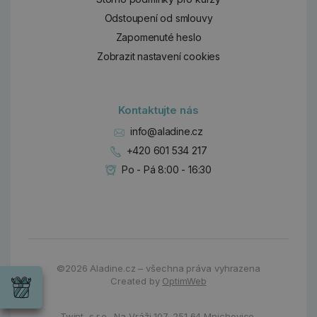
Odstoupení od smlouvy
Zapomenuté heslo
Zobrazit nastavení cookies
Kontaktujte nás
info@aladine.cz
+420 601 534 217
Po - Pá 8:00 - 16:30
Dárky
©2026
Aladine.cz – všechna práva vyhrazena
Wrendale
Created by
OptimWeb
Designs
Chci si vybrat
Radost pro
každou
Twint, s.r.o.,
Na Vráži 107
,
251 64 Mnichovice,