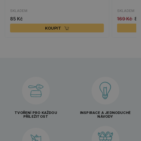
SKLADEM
SKLADEM
85 Kč
169 Kč
85
KOUPIT
TVOŘENÍ PRO KAŽDOU
INSPIRACE A JEDNODUCHÉ
PŘÍLEŽITOST
NÁVODY