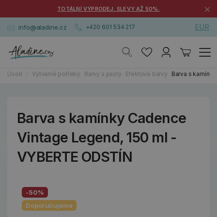
×
TOTÁLNÍ VÝPRODEJ. SLEVY AŽ 50%.
EUR
info@aladine.cz
+420 601 534 217
Úvod
Výtvarné potřeby
Barvy a pasty
Efektové barvy
Barva s kamínk
Barva s kamínky Cadence
Vintage Legend, 150 ml -
VYBERTE ODSTÍN
-50%
Doporučujeme