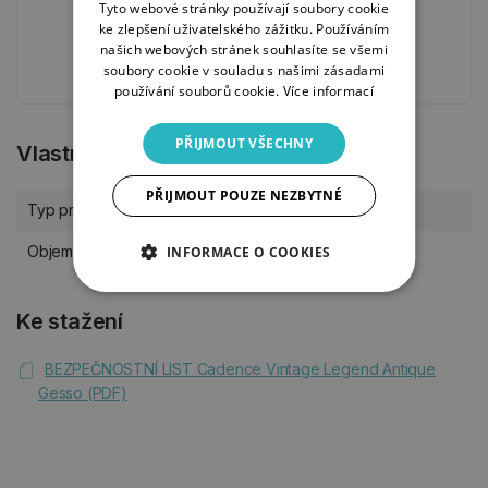
8. 11. 2023
Tyto webové stránky používají soubory cookie
ke zlepšení uživatelského zážitku. Používáním
našich webových stránek souhlasíte se všemi
ADVENTNÍ TVOŘENÍ
soubory cookie v souladu s našimi zásadami
používání souborů cookie.
Více informací
PŘIJMOUT VŠECHNY
Vlastnosti produktu
PŘIJMOUT POUZE NEZBYTNÉ
Typ produktu
Barvy, pasty
Objem
150 ml
INFORMACE O COOKIES
Ke stažení
BEZPEČNOSTNÍ LIST Cadence Vintage Legend Antique
Gesso (PDF)