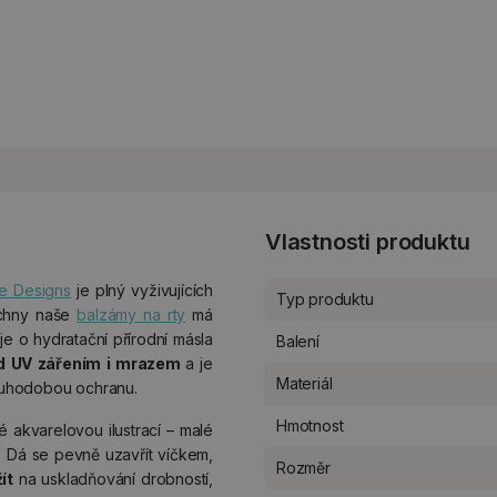
Vlastnosti produktu
e Designs
je plný vyživujících
Typ produktu
echny naše
balzámy na rty
má
je o hydratační přírodní másla
Balení
d UV zářením i mrazem
a je
Materiál
louhodobou ochranu.
Hmotnost
akvarelovou ilustrací – malé
y. Dá se pevně uzavřít víčkem,
Rozměr
ít
na uskladňování drobností,