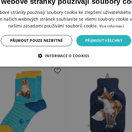
 webové stránky používají soubory co
bové stránky používají soubory cookie ke zlepšení uživatelského 
eno ve Velké Británii.
m našich webových stránek souhlasíte se všemi soubory cookie v
našimi zásadami používání souborů cookie.
Více informací
PŘIJMOUT POUZE NEZBYTNÉ
PŘIJMOUT VŠECHNY
INFORMACE O COOKIES