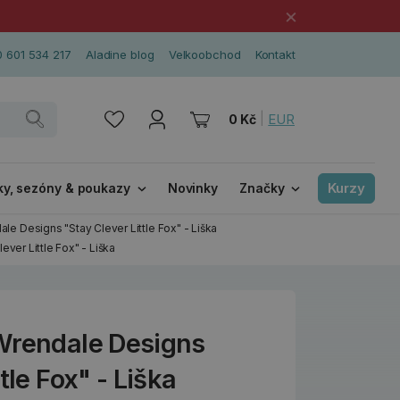
×
 601 534 217
Aladine blog
Velkoobchod
Kontakt
|
EUR
0 Kč
Kurzy
ky, sezóny & poukazy
Novinky
Značky
le Designs "Stay Clever Little Fox" - Liška
ver Little Fox" - Liška
Wrendale Designs
tle Fox" - Liška