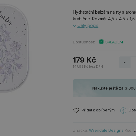
Hydratační balzám na rty s arom
krabičce. Rozměr 4,5 x 4,5 x 1,5
Celý popis
Dostupnost:
SKLADEM
179 Kč
-
147,93 Kč bez DPH
Nakupte ještě za 3 00
Přidat k oblíbeným
Dot
Značka:
Wrendale Designs
Kód:
L