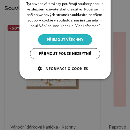
Tyto webové stránky používají soubory cookie
Související produkty
ke zlepšení uživatelského zážitku. Používáním
našich webových stránek souhlasíte se všemi
soubory cookie v souladu s našimi zásadami
používání souborů cookie.
Více informací
-50%
PŘIJMOUT VŠECHNY
PŘIJMOUT POUZE NEZBYTNÉ
INFORMACE O COOKIES
Vánoční dárková kartička - Kachny
Papírové u