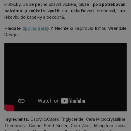
krabičky. Dá se pevně uzavřít víčkem, takže i
po spotřebování
balzámu ji můžete využít
na uskladňování drobností, jako
lékovku do kabelky a podobně.
Hledáte
tipy na dárky
?
Nechte si inspirovat firmou Wrendale
Designs:
Ingredients:
Caprylic/Capric Triglyceride, Cera Microcrystalline,
Theobroma Cacao Seed Butter, Cera Alba, Mangifera Indica