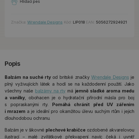
Hlídací pes
Značka:
Wrendale Designs
Kód:
LIP018
EAN:
5056272924921
Popis
Balzám na suché rty
od britské značky
Wrendale Designs
je
plný vyživujících látek a hodí se na každodenní použití. Jako
všechny naše
balzámy na rty
má
jemně sladké aroma medu
a vanilky
, obohacen je o hydratační přírodní másla pro boj
s popraskanými rty.
Pomáhá chránit před UV zářením
i mrazem
a je ideální pro okamžitou úlevu suchým rtům i jejich
dlouhodobou ochranu.
Balzám je v šikovné
plechové krabičce
ozdobené akvarelovou
ilustrací – malé zvířátkové překvapení navíc čeká i uvnitř