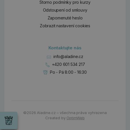
Storno podmínky pro kurzy
Odstoupení od smlouvy
Zapomenuté heslo
Zobrazit nastavení cookies
Kontaktujte nás
info@aladine.cz
+420 601 534 217
Po - Pá 8:00 - 16:30
Dárky
Wrendale
©2026
Aladine.cz – všechna práva vyhrazena
Designs
Created by
OptimWeb
Chci si vybrat
Radost pro
každou