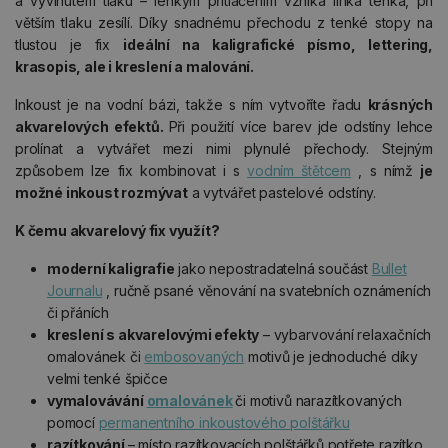
a vyvinutém tlaku – lehkým přitlačením vzniká linka tenká, při
větším tlaku zesílí. Díky snadnému přechodu z tenké stopy na
tlustou je fix
ideální na kaligrafické písmo, lettering,
krasopis, ale i kreslení a malování.
Inkoust je na vodní bázi, takže s ním vytvoříte řadu
krásných
akvarelových efektů.
Při použití více barev jde odstíny lehce
prolínat a vytvářet mezi nimi plynulé přechody. Stejným
způsobem lze fix kombinovat i s
vodním štětcem
, s nímž
je
možné inkoust rozmývat
a vytvářet pastelové odstíny.
K čemu akvarelový fix využít?
moderní kaligrafie
jako nepostradatelná součást
Bullet
Journalu
, ručně psané věnování na svatebních oznámeních
či přáních
kreslení s akvarelovými efekty
– vybarvování relaxačních
omalovánek či
embosovaných
motivů je jednoduché díky
velmi tenké špičce
vymalovávání
omalovánek
či motivů narazítkovaných
pomocí
permanentního inkoustového polštářku
razítkování
– místo razítkovacích polštářků potřete razítko