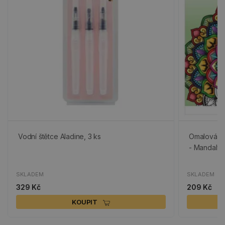
Vodní štětce Aladine, 3 ks
Omalovánky 
- Mandaly 
SKLADEM
SKLADEM
329 Kč
209 Kč
KOUPIT