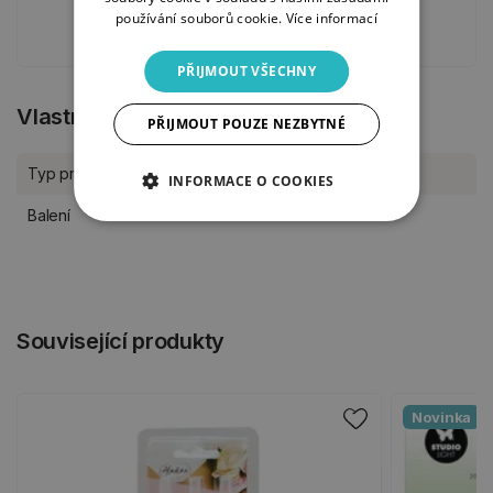
používání souborů cookie.
Více informací
JARO, VELIKONOCE
PŘIJMOUT VŠECHNY
Vlastnosti produktu
PŘIJMOUT POUZE NEZBYTNÉ
Typ produktu
Psací potřeby
INFORMACE O COOKIES
Balení
kus
Související produkty
Novinka