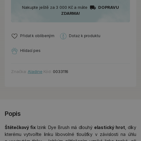
Nakupte ještě za 3 000 Kč a máte
DOPRAVU
ZDARMA!
Přidat k oblíbeným
Dotaz k produktu
Hlídací pes
Značka:
Aladine
Kód:
0033116
Popis
Štětečkový fix
Izink Dye Brush má dlouhý
elastický hrot
, díky
kterému vytvoříte linku libovolné tloušťky v závislosti na úhlu