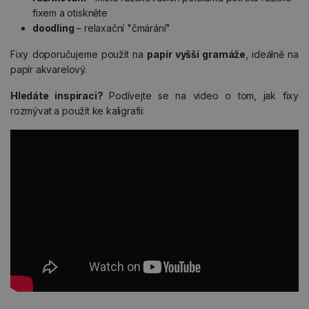
fixem a otiskněte
doodling
– relaxační "čmárání"
Fixy doporučujeme použít na
papír vyšší gramáže
, ideálně na
papír akvarelový.
Hledáte inspiraci?
Podívejte se na video o tom, jak fixy
rozmývat a použít ke kaligrafii: