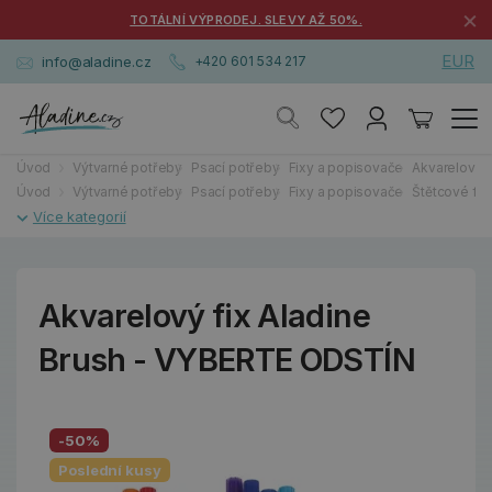
×
TOTÁLNÍ VÝPRODEJ. SLEVY AŽ 50%.
EUR
info@aladine.cz
+420 601 534 217
Úvod
Výtvarné potřeby
Psací potřeby
Fixy a popisovače
Akvarelové f
Úvod
Výtvarné potřeby
Psací potřeby
Fixy a popisovače
Štětcové fix
Akvarelový fix Aladine
Brush - VYBERTE ODSTÍN
-50%
Poslední kusy