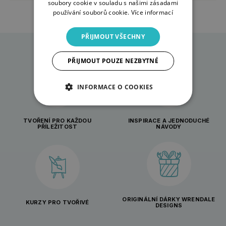
soubory cookie v souladu s našimi zásadami
používání souborů cookie.
Více informací
PŘIJMOUT VŠECHNY
PŘIJMOUT POUZE NEZBYTNÉ
INFORMACE O COOKIES
TVOŘENÍ PRO KAŽDOU
INSPIRACE A JEDNODUCHÉ
PŘÍLEŽITOST
NÁVODY
ORIGINÁLNÍ DÁRKY WRENDALE
KURZY PRO TVOŘIVÉ
DESIGNS