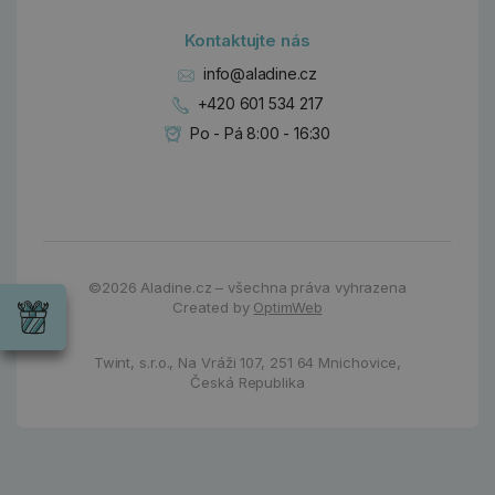
Kontaktujte nás
info@aladine.cz
+420 601 534 217
Po - Pá 8:00 - 16:30
Dárky
Wrendale
©2026
Aladine.cz – všechna práva vyhrazena
Designs
Created by
OptimWeb
Chci si vybrat
Radost pro
každou
Twint, s.r.o.,
Na Vráži 107
,
251 64 Mnichovice,
příležitost
Česká Republika