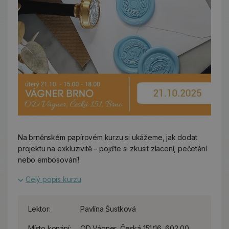
Na brněnském papírovém kurzu si ukážeme, jak dodat
projektu na exkluzivitě – pojďte si zkusit zlacení, pečetění
nebo embosování!
Celý popis kurzu
Lektor:
Pavlína Šustková
Místo konání:
OD Vágner, Česká 151/16, 602 00