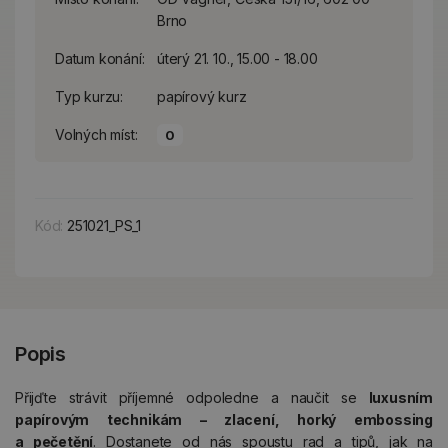
Brno
Datum konání:
úterý 21. 10., 15.00 - 18.00
Typ kurzu:
papírový kurz
Volných míst:
0
Kód:
251021_PS_1
Popis
Přijďte strávit příjemné odpoledne a naučit se
luxusním
papírovým technikám – zlacení, horký embossing
a pečetění
. Dostanete od nás spoustu rad a tipů, jak na