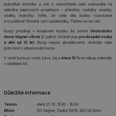
jednotlivé techniky a vše si samozřejmě sami vyzkoušíte na
několika papírových projektech – přáníčka, cedulky, visačky,
obálky, krabičky. Věřte, že vaše díla budou rozsvícená
a rozzářená! Vhodné i pro začátečníky. Těšíme se na vás!
Kurzy probíhají v kreativním koutku Art centra
Obchodního
domu Vágner v Brně
(2. patro). Určené jsou
pro dospělé osoby
a děti od 12 let
. Kurzy nejsou akreditované, obdržíte však
potvrzení o absolvování kurzu.
V ceně kurzu je voda, káva, čaj a
sleva 10 %
na nákup materiálu
v oddělení Art.
Důležité informace
Termín
úterý 21. 10., 15.00 - 18.00
Místo
OD Vágner, Česká 151/16, 602 00 Brno