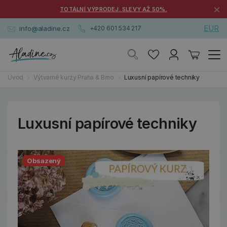
×
TOTÁLNÍ VÝPRODEJ. SLEVY AŽ 50%.
EUR
info@aladine.cz
+420 601 534 217
Úvod
Výtvarné kurzy Praha & Brno
Luxusní papírové techniky
Luxusní papírové techniky
Obsazený