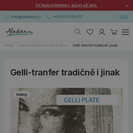
×
TOTÁLNÍ VÝPRODEJ. SLEVY AŽ 50%.
EUR
info@aladine.cz
+420 601 534 217
Úvod
Výtvarné kurzy Praha & Brno
Gelli-tranfer tradičně i jinak
Gelli-tranfer tradičně i jinak
Volný