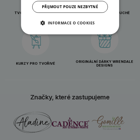
PŘIJMOUT POUZE NEZBYTNÉ
TVOŘENÍ PRO KAŽDOU
INSPIRACE A JEDNODUCHÉ
PŘÍLEŽITOST
NÁVODY
INFORMACE O COOKIES
ORIGINÁLNÍ DÁRKY WRENDALE
KURZY PRO TVOŘIVÉ
DESIGNS
Značky, které zastupujeme