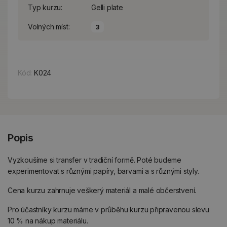
Typ kurzu:
Gelli plate
Volných míst:
3
Kód:
K024
Popis
Vyzkoušíme si transfer v tradiční formě. Poté budeme
experimentovat s různými papíry, barvami a s různými styly.
Cena kurzu zahrnuje veškerý materiál a malé občerstvení.
Pro účastníky kurzu máme v průběhu kurzu připravenou slevu
10 % na nákup materiálu.