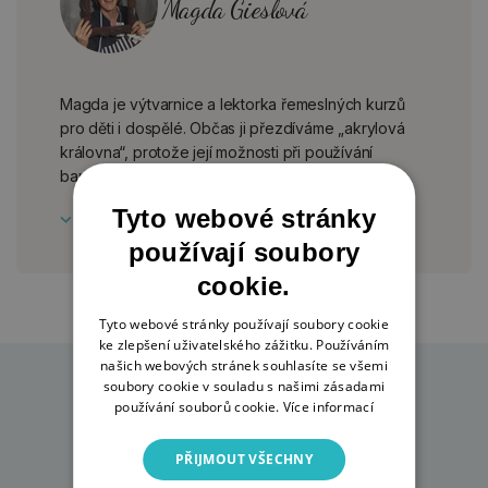
Magda Gieslová
Magda je výtvarnice a lektorka řemeslných kurzů
pro děti i dospělé. Občas ji přezdíváme „akrylová
královna“, protože její možnosti při používání
barevných kombinací a technik nemají mezí.
Tyto webové stránky
používají soubory
cookie.
Tyto webové stránky používají soubory cookie
ke zlepšení uživatelského zážitku. Používáním
našich webových stránek souhlasíte se všemi
soubory cookie v souladu s našimi zásadami
používání souborů cookie.
Více informací
PŘIJMOUT VŠECHNY