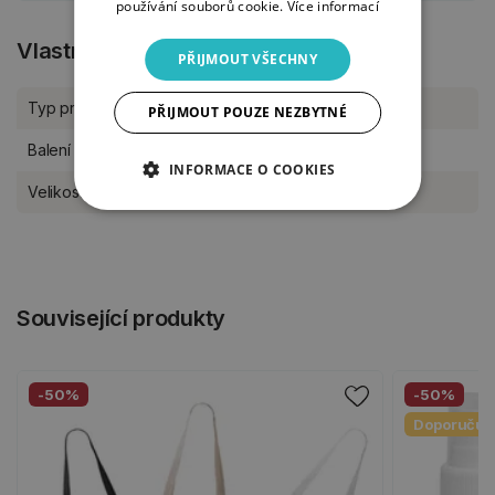
používání souborů cookie.
Více informací
Vlastnosti produktu
PŘIJMOUT VŠECHNY
Typ produktu
Textilní tvoření
PŘIJMOUT POUZE NEZBYTNÉ
Balení
kus
INFORMACE O COOKIES
Velikost archu
25 x 35 cm
Související produkty
-50%
-50%
Doporučuj