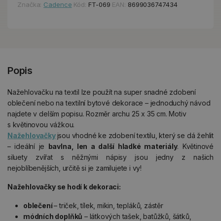
Značka:
Cadence
Kód:
FT-069
EAN:
8699036747434
Popis
Nažehlovačku na textil lze použít na super snadné zdobení
oblečení nebo na textilní bytové dekorace – jednoduchý návod
najdete v delším popisu. Rozměr archu 25 x 35 cm. Motiv
s květinovou vážkou.
Nažehlovačky
jsou vhodné ke zdobení textilu, který se dá žehlit
– ideální je
bavlna, len a další hladké materiály
. Květinové
siluety zvířat s něžnými nápisy jsou jedny z našich
nejoblíbenějších, určitě si je zamilujete i vy!
Nažehlovačky se hodí k dekoraci:
oblečení
– triček, tílek, mikin, tepláků, zástěr
módních doplňků
– látkových tašek, batůžků, šátků,