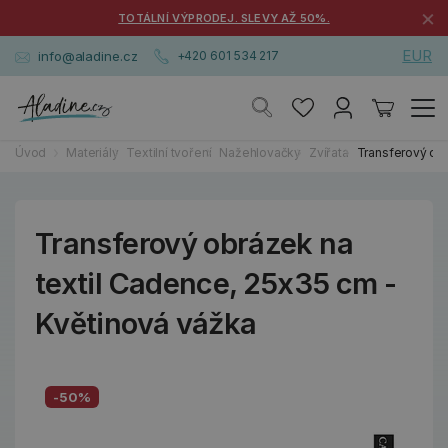
×
TOTÁLNÍ VÝPRODEJ. SLEVY AŽ 50%.
EUR
info@aladine.cz
+420 601 534 217
Úvod
Materiály
Textilní tvoření
Nažehlovačky
Zvířata
Transferový obr
Transferový obrázek na
textil Cadence, 25x35 cm -
Květinová vážka
-50%