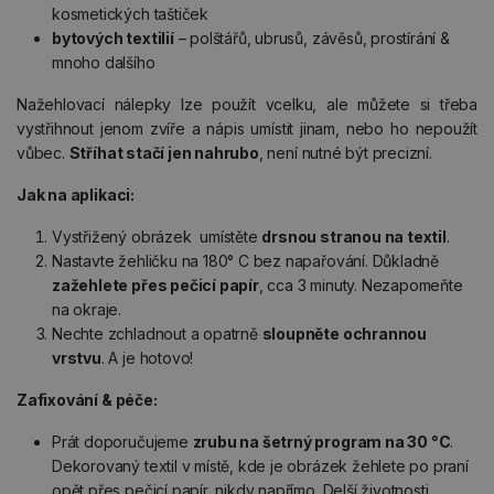
kosmetických taštiček
bytových textilií
– polštářů, ubrusů, závěsů, prostírání &
mnoho dalšího
Nažehlovací nálepky lze použít vcelku, ale můžete si třeba
vystřihnout jenom zvíře a nápis umístit jinam, nebo ho nepoužít
vůbec.
Stříhat stačí jen nahrubo
, není nutné být precizní.
Jak na aplikaci:
Vystřižený obrázek umístěte
drsnou stranou na textil
.
Nastavte žehličku na 180° C bez napařování. Důkladně
zažehlete přes pečicí papír
, cca 3 minuty. Nezapomeňte
na okraje.
Nechte zchladnout a opatrně
sloupněte ochrannou
vrstvu
. A je hotovo!
Zafixování & péče:
Prát doporučujeme
zrubu na šetrný program na 30 °C
.
Dekorovaný textil v místě, kde je obrázek žehlete po praní
opět přes pečicí papír, nikdy napřímo. Delší životnosti