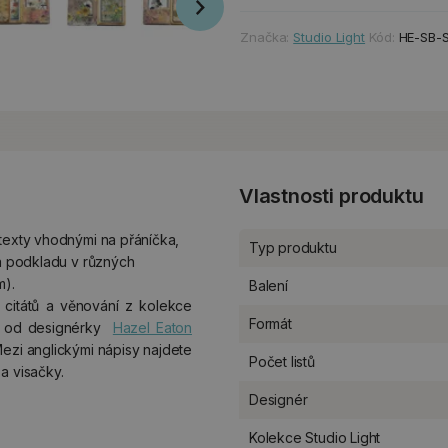
Značka:
Studio Light
Kód:
HE-SB-
Vlastnosti produktu
 texty vhodnými na přáníčka,
Typ produktu
na podkladu v různých
m).
Balení
h citátů a věnování z kolekce
Formát
") od designérky
Hazel Eaton
Mezi anglickými nápisy najdete
Počet listů
a visačky.
Designér
Kolekce Studio Light