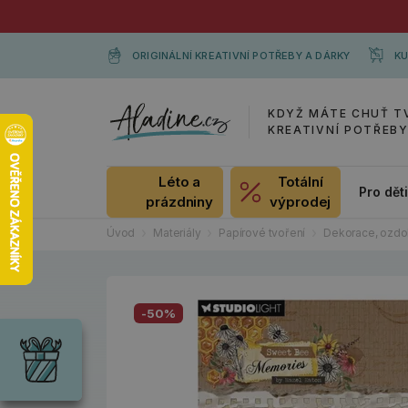
ORIGINÁLNÍ KREATIVNÍ POTŘEBY A DÁRKY
KU
KDYŽ MÁTE CHUŤ T
KREATIVNÍ POTŘEB
Léto a
Totální
Pro dět
prázdniny
výprodej
Úvod
Materiály
Papírové tvoření
Dekorace, ozdo
Dárky
-50%
Wrendale
Designs
Chci si vybrat
Radost pro
každou
příležitost