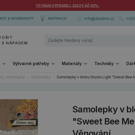
TOTÁLNÍ VÝPRODEJ. SLEVY AŽ 50%.
+420
info@aladine.cz
RZY & WORKSHOPY
INSPIRACE
VOŘIT
Y S NÁPADEM
i
Výtvarné potřeby
Materiály
Techniky
Dár
by, samolepky
Samolepky
Samolepky v bloku Studio Light "Sweet Bee Me
Samolepky v bl
"Sweet Bee Memo
Věnování