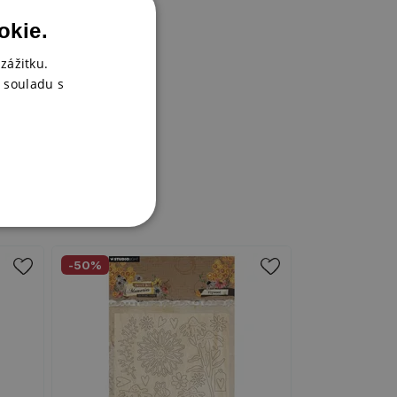
okie.
zážitku.
 souladu s
-50%