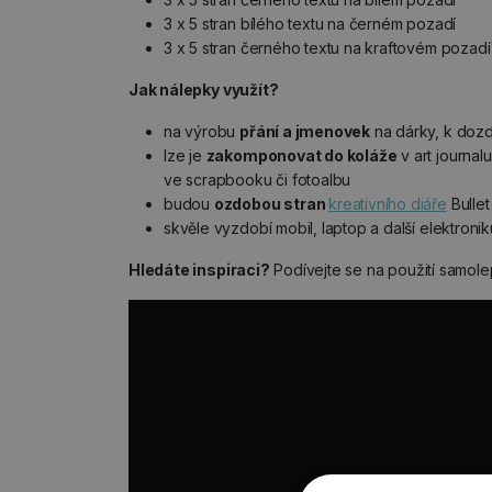
3 x 5 stran bílého textu na černém pozadí
3 x 5 stran černého textu na kraftovém pozadí
Jak nálepky využít?
na výrobu
přání a jmenovek
na dárky, k doz
lze je
zakomponovat do koláže
v art journalu
ve scrapbooku či fotoalbu
budou
ozdobou stran
kreativního diáře
Bullet
skvěle vyzdobí mobil, laptop a další elektronik
Hledáte inspiraci?
Podívejte se na použití samole