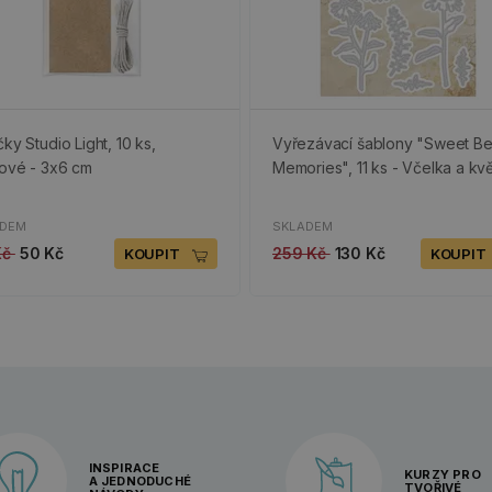
ky Studio Light, 10 ks,
Vyřezávací šablony "Sweet B
tové - 3x6 cm
Memories", 11 ks - Včelka a kv
ADEM
SKLADEM
Kč
50 Kč
259 Kč
130 Kč
KOUPIT
KOUPIT
INSPIRACE
KURZY PRO
A JEDNODUCHÉ
TVOŘIVÉ