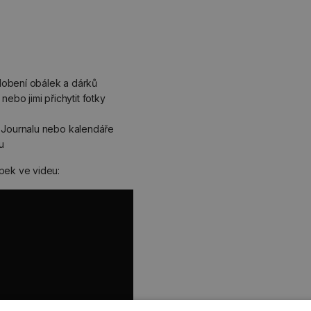
dobení obálek a dárků
 nebo jimi přichytit fotky
 Journalu nebo kalendáře
u
pek ve videu: