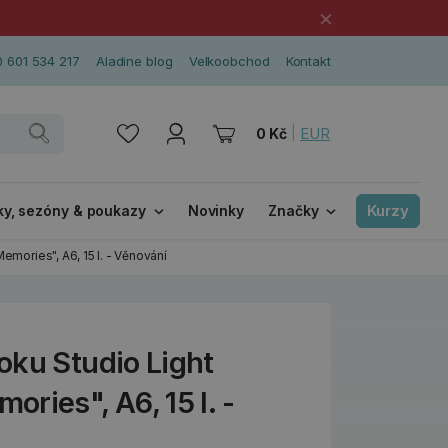
×
 601 534 217
Aladine blog
Velkoobchod
Kontakt
|
EUR
0 Kč
Kurzy
ky, sezóny & poukazy
Novinky
Značky
mories", A6, 15 l. - Věnování
oku Studio Light
ries", A6, 15 l. -