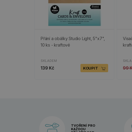
Přání a obálky Studio Light, 5"x7",
Visač
10 ks - kraftové
kraf
SKLADEM
SKL
139 Kč
99 
KOUPIT
TVOŘENÍ PRO
KAŽDOU