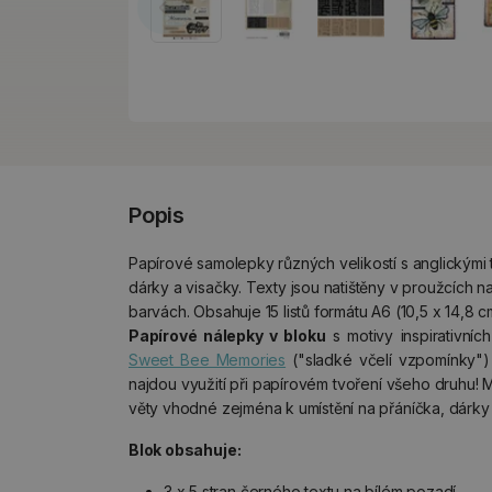
Popis
Papírové samolepky různých velikostí s anglickými
dárky a visačky. Texty jsou natištěny v proužcích 
barvách. Obsahuje 15 listů formátu A6 (10,5 x 14,8 c
Papírové nálepky v bloku
s motivy inspirativníc
Sweet Bee Memories
("sladké včelí vzpomínky
najdou využití při papírovém tvoření všeho druhu! 
věty vhodné zejména k umístění na přáníčka, dárky 
Blok obsahuje:
3 x 5 stran černého textu na bílém pozadí