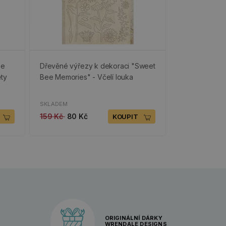
ee
Dřevěné výřezy k dekoraci "Sweet
ěty
Bee Memories" - Včelí louka
SKLADEM
159 Kč
80 Kč
KOUPIT
ORIGINÁLNÍ DÁRKY
WRENDALE DESIGNS