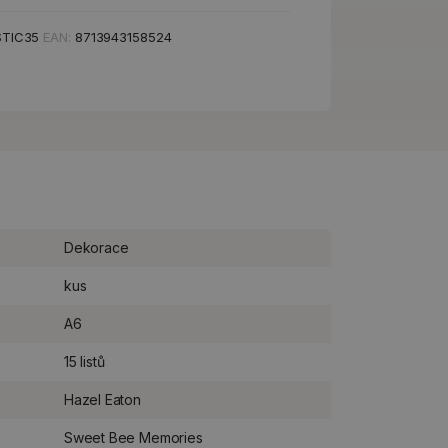
STIC35
EAN:
8713943158524
Dekorace
kus
A6
15 listů
Hazel Eaton
Sweet Bee Memories