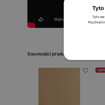
Tyto
Tyto we
Používání
Související produkty
-50