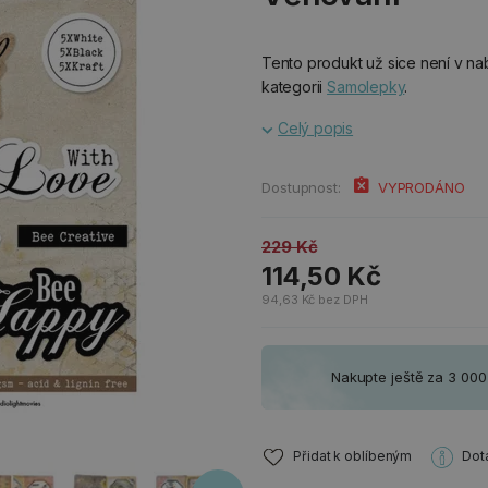
Tento produkt už sice není v nab
kategorii
Samolepky
.
Celý popis
Dostupnost:
VYPRODÁNO
229 Kč
114,50 Kč
94,63 Kč bez DPH
Nakupte ještě za 3 00
Přidat k oblíbeným
Dot