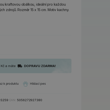
ou kraftovou obálkou, ideální pro každou
ných zdrojů. Rozměr 15 x 15 cm. Motiv kachny.
0 Kč a máte
DOPRAVU ZDARMA!
az k produktu
Hlídací pes
CS259
EAN:
5056272927380