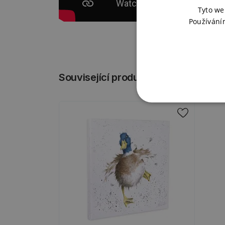
Tyto we
Používání
Související produkty