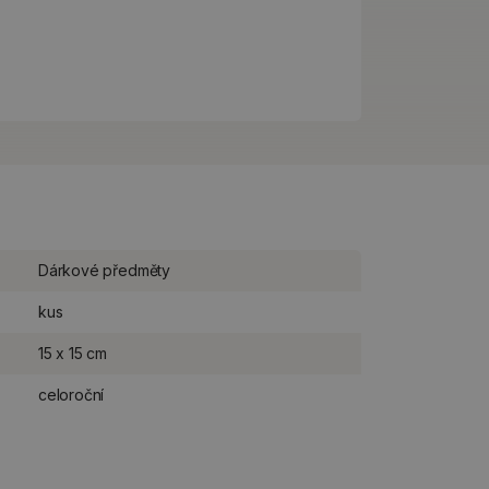
Dárkové předměty
kus
15 x 15 cm
celoroční