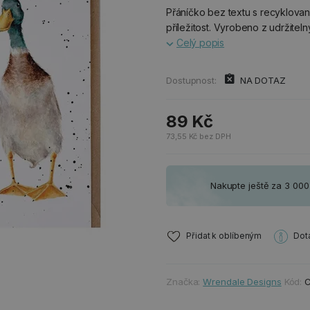
Přáníčko bez textu s recyklovan
příležitost. Vyrobeno z udržitel
Celý popis
Dostupnost:
NA DOTAZ
89 Kč
73,55 Kč bez DPH
Nakupte ještě za 3 00
Přidat k oblíbeným
Dot
Značka:
Wrendale Designs
Kód: