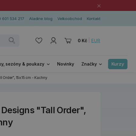
×
 601 534 217
Aladine blog
Velkoobchod
Kontakt
|
EUR
0 Kč
Kurzy
ky, sezóny & poukazy
Novinky
Značky
l Order", 15x15 cm - Kachny
Designs "Tall Order",
hny