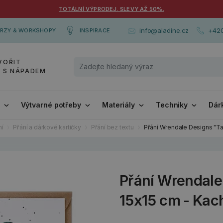
TOTÁLNÍ VÝPRODEJ. SLEVY AŽ 50%.
+420
info@aladine.cz
RZY & WORKSHOPY
INSPIRACE
VOŘIT
Y S NÁPADEM
i
Výtvarné potřeby
Materiály
Techniky
Dár
ní
Přání a dárkové kartičky
Přání bez textu
Přání Wrendale Designs "Tal
Přání Wrendale 
15x15 cm - Kac