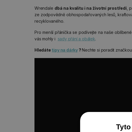
Wrendale
dbá na kvalitu i na životní prostředí
, 
ze zodpovědně obhospodařovaných lesů, kraftová
recyklovaného.
Pro menší přáníčka se podívejte na naše oblíben
vás mohly i
sady přání a obálek
.
Hledáte
tipy na dárky
?
Nechte si poradit značko
Tyto