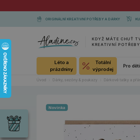
ORIGINÁLNÍ KREATIVNÍ POTŘEBY A DÁRKY
KU
KDYŽ MÁTE CHUŤ T
KREATIVNÍ POTŘEB
Léto a
Totální
Pro dět
prázdniny
výprodej
Úvod
Dárky, sezóny & poukazy
Dárkové tašky a přá
Dárky
Novinka
Wrendale
Designs
Chci si vybrat
Radost pro
každou
příležitost