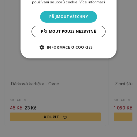
používání souborů cookie.
Více informací
PŘIJMOUT VŠECHNY
PŘIJMOUT POUZE NEZBYTNÉ
INFORMACE O COOKIES
Dárková kartička - Ovce
Zimní šála 
SKLADEM
SKLADEM
45 Kč
23 Kč
1 050 Kč
7
KOUPIT