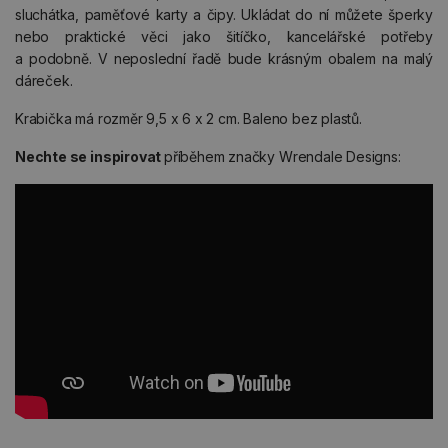
sluchátka, paměťové karty a čipy. Ukládat do ní můžete šperky
nebo praktické věci jako šitíčko, kancelářské potřeby
a podobně. V neposlední řadě bude krásným obalem na malý
dáreček.
Krabička má rozměr 9,5 x 6 x 2 cm. Baleno bez plastů.
Nechte se inspirovat
příběhem značky Wrendale Designs: