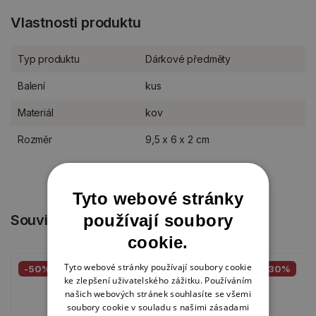
Vlastnosti produktu
Typ produktu
Dárkové předměty
Balení
kus
Materiál
kov
Rozměr
9,5 x 6 x 2 cm
Tyto webové stránky
používají soubory
Související produkty
cookie.
Tyto webové stránky používají soubory cookie
-50%
-30%
ke zlepšení uživatelského zážitku. Používáním
našich webových stránek souhlasíte se všemi
soubory cookie v souladu s našimi zásadami