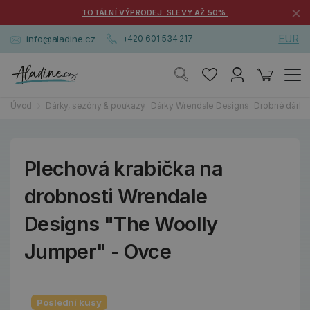
×
TOTÁLNÍ VÝPRODEJ. SLEVY AŽ 50%.
EUR
info@aladine.cz
+420 601 534 217
Úvod
Dárky, sezóny & poukazy
Dárky Wrendale Designs
Drobné dárky
Plechová krabička na
drobnosti Wrendale
Designs "The Woolly
Jumper" - Ovce
Poslední kusy