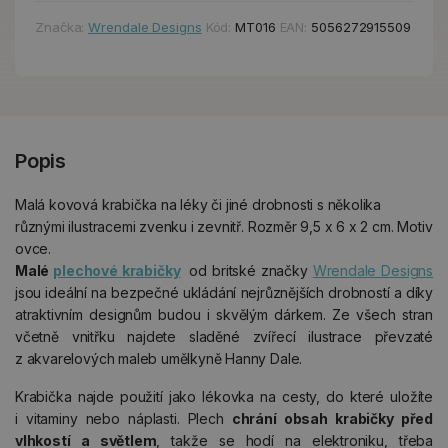
Značka:
Wrendale Designs
Kód:
MT016
EAN:
5056272915509
Popis
Malá kovová krabička na léky či jiné drobnosti s několika
různými ilustracemi zvenku i zevnitř. Rozměr 9,5 x 6 x 2 cm. Motiv
ovce.
Malé
plechové krabičky
od britské značky
Wrendale Designs
jsou ideální na bezpečné ukládání nejrůznějších drobností a díky
atraktivním designům budou i skvělým dárkem. Ze všech stran
včetně vnitřku najdete sladěné zvířecí ilustrace převzaté
z akvarelových maleb umělkyně Hanny Dale.
Krabička najde použití jako lékovka na cesty, do které uložíte
i vitaminy nebo náplasti. Plech
chrání obsah krabičky před
vlhkostí a světlem
, takže se hodí na elektroniku, třeba