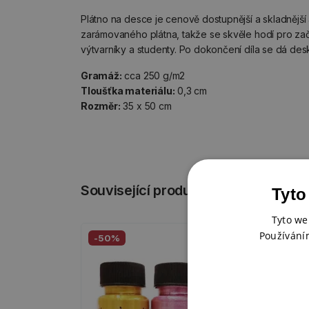
Plátno na desce je cenově dostupnější a skladnější 
zarámovaného plátna, takže se skvěle hodí pro za
výtvarníky a studenty. Po dokončení díla se dá des
Gramáž:
cca 250 g/m2
Tloušťka materiálu:
0,3 cm
Rozměr:
35 x 50 cm
Související produkty
Tyto
Tyto we
Používání
-50%
-50