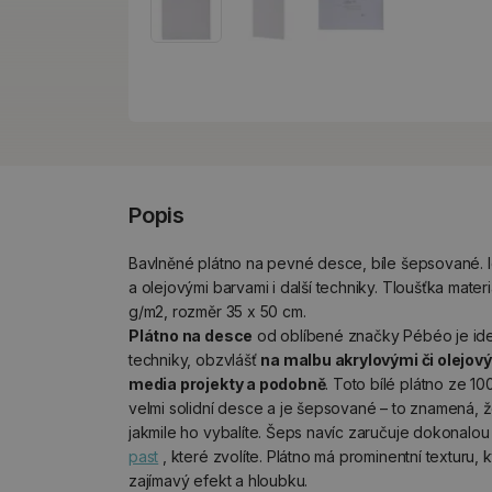
Popis
Bavlněné plátno na pevné desce, bíle šepsované. I
a olejovými barvami i další techniky. Tloušťka mate
g/m2, rozměr 35 x 50 cm.
Plátno na desce
od oblíbené značky Pébéo je ide
techniky, obzvlášť
na malbu akrylovými či olejov
media projekty a podobně
. Toto bílé plátno ze 1
velmi solidní desce a je šepsované – to znamená, že
jakmile ho vybalíte. Šeps navíc zaručuje dokonalou 
past
, které zvolíte. Plátno má prominentní texturu,
zajímavý efekt a hloubku.