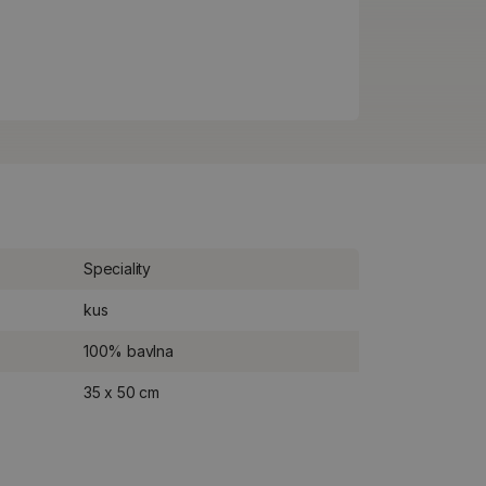
Speciality
kus
100% bavlna
35 x 50 cm