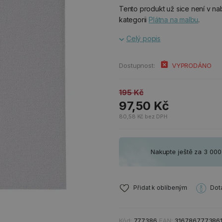
Tento produkt už sice není v nab
kategorii
Plátna na malbu
.
Celý popis
Dostupnost:
VYPRODÁNO
195 Kč
97,50 Kč
80,58 Kč bez DPH
Nakupte ještě za 3 00
Přidat k oblíbeným
Dot
Kód:
777386
EAN:
316786777386