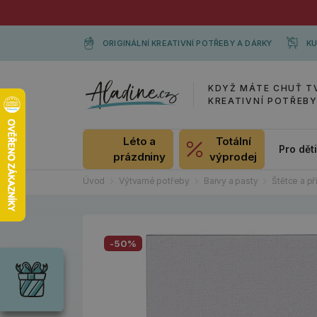
ORIGINÁLNÍ KREATIVNÍ POTŘEBY A DÁRKY
KU
KDYŽ MÁTE CHUŤ T
KREATIVNÍ POTŘEB
Léto a
Totální
Pro dět
prázdniny
výprodej
Úvod
Výtvarné potřeby
Barvy a pasty
Štětce a př
Dárky
-50%
Wrendale
Designs
Chci si vybrat
Radost pro
každou
příležitost