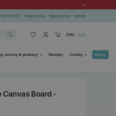
×
 601 534 217
Aladine blog
Velkoobchod
Kontakt
|
EUR
0 Kč
Kurzy
ky, sezóny & poukazy
Novinky
Značky
e Canvas Board -