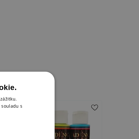
okie.
zážitku.
 souladu s
-50%