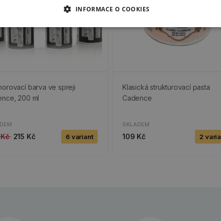
INFORMACE O COOKIES
orovací barva ve spreji
Klasická strukturovací pasta
nce, 200 ml
Cadence
ADEM
SKLADEM
 Kč
215 Kč
109 Kč
6 variant
2 vari