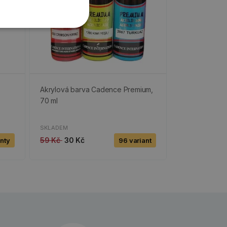
Akrylová barva Cadence Premium,
70 ml
SKLADEM
59 Kč
30 Kč
anty
96 variant