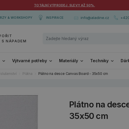
TOTÁLNÍ VÝPRODEJ. SLEVY AŽ 50%.
+420
info@aladine.cz
RZY & WORKSHOPY
INSPIRACE
VOŘIT
Y S NÁPADEM
i
Výtvarné potřeby
Materiály
Techniky
Dár
íslušenství
Plátna
Plátno na desce Canvas Board - 35x50 cm
Plátno na desc
35x50 cm