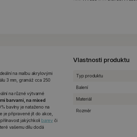
Vlastnosti produktu
deální na malbu akrylovými
Typ produktu
riálu 3 mm, gramáž cca 250
Balení
ální na různé výtvarné
Materiál
ými barvami, na mixed
00% bavlny je nataženo na
Rozměr
 je připravené jít do akce,
přilnavost jakýchkoli
barev
či
 které vašemu dílu dodá