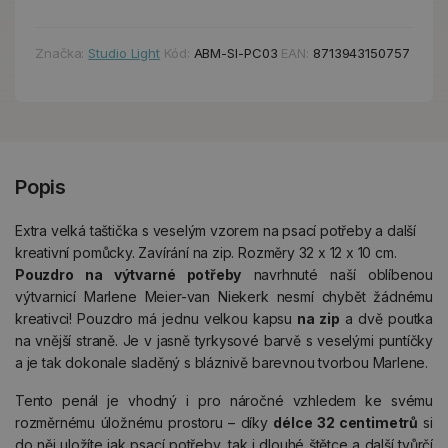
Značka:
Studio Light
Kód:
ABM-SI-PC03
EAN:
8713943150757
Popis
Extra velká taštička s veselým vzorem na psací potřeby a další
kreativní pomůcky. Zavírání na zip. Rozměry 32 x 12 x 10 cm.
Pouzdro na výtvarné potřeby
navrhnuté naší oblíbenou
výtvarnicí Marlene Meier-van Niekerk nesmí chybět žádnému
kreativci! Pouzdro má jednu velkou kapsu
na zip
a dvě poutka
na vnější straně. Je v jasně tyrkysové barvě s veselými puntíčky
a je tak dokonale sladěný s bláznivě barevnou tvorbou Marlene.
Tento penál je vhodný i pro náročné vzhledem ke svému
rozměrnému úložnému prostoru – díky
délce 32 centimetrů
si
do něj uložíte jak psací potřeby, tak i dlouhé štětce a další tvůrčí