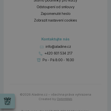
Storno podmínky pro kurzy
Odstoupení od smlouvy
Zapomenuté heslo
Zobrazit nastavení cookies
Kontaktujte nás
info@aladine.cz
+420 601 534 217
Po - Pá 8:00 - 16:30
Dárky
©2026
Aladine.cz – všechna práva vyhrazena
Wrendale
Created by
OptimWeb
Designs
Chci si vybrat
Radost pro
každou