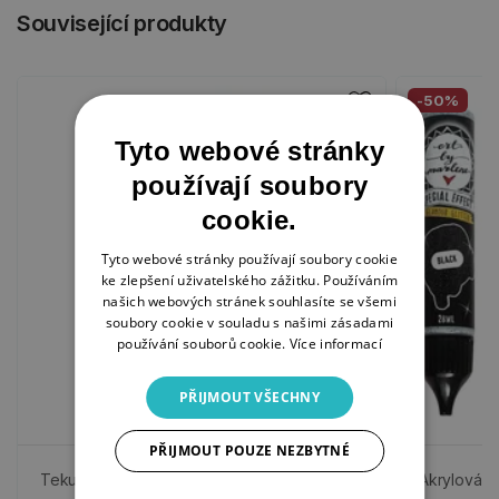
Související produkty
-50%
Tyto webové stránky
používají soubory
cookie.
Tyto webové stránky používají soubory cookie
ke zlepšení uživatelského zážitku. Používáním
našich webových stránek souhlasíte se všemi
soubory cookie v souladu s našimi zásadami
používání souborů cookie.
Více informací
PŘIJMOUT VŠECHNY
PŘIJMOUT POUZE NEZBYTNÉ
Tekuté lepidlo "Art by Marlene", 28 ml
Akrylová ba