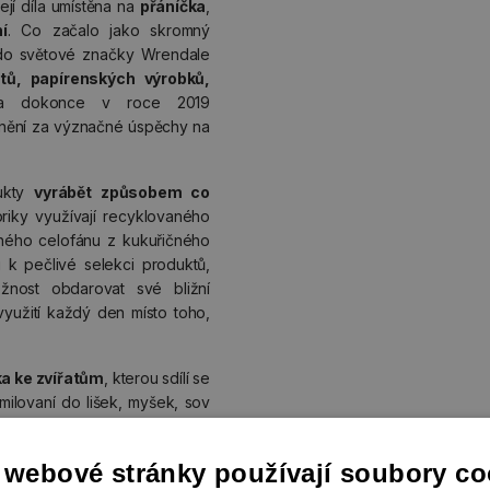
ejí díla umístěna na
přáníčka
,
í
. Co začalo jako skromný
 do světové značky Wrendale
tů, papírenských výrobků,
ma dokonce v roce 2019
nění za význačné úspěchy na
dukty
vyrábět způsobem co
riky využívají recyklovaného
lného celofánu z kukuřičného
 k pečlivé selekci produktů,
žnost obdarovat své bližní
využití každý den místo toho,
ka ke zvířatům
, kterou sdílí se
amilovaní do lišek, myšek, sov
tyto a další motivy na různých
átního dárku pro každou
 webové stránky používají soubory co
 zvířata, mazlíčci i exotičtější