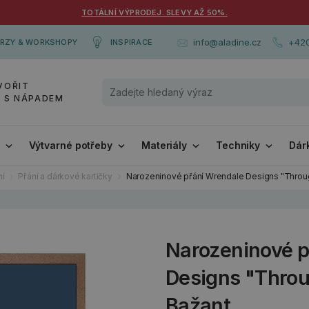
TOTÁLNÍ VÝPRODEJ. SLEVY AŽ 50%.
+420
info@aladine.cz
RZY & WORKSHOPY
INSPIRACE
VOŘIT
Y S NÁPADEM
i
Výtvarné potřeby
Materiály
Techniky
Dár
ní
Přání a dárkové kartičky
Narozeninové přání Wrendale Designs "Throug
Narozeninové p
Designs "Throu
Bažant