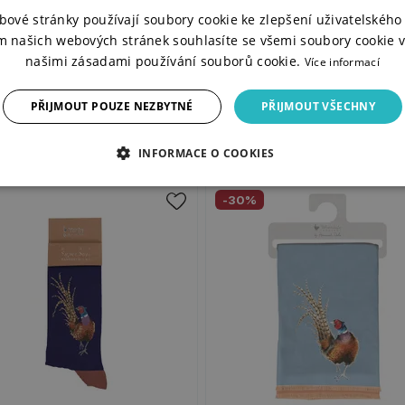
rfektním darem pro každého
bové stránky používají soubory cookie ke zlepšení uživatelského 
m našich webových stránek souhlasíte se všemi soubory cookie v
našimi zásadami používání souborů cookie.
Více informací
PŘIJMOUT POUZE NEZBYTNÉ
PŘIJMOUT VŠECHNY
INFORMACE O COOKIES
-30%