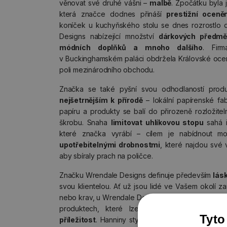
věnovat své druhé vášni –
malbě
. Zpočátku byla j
která značce dodnes přináší
prestižní oceněn
koníček u kuchyňského stolu se dnes rozrostlo
Designs nabízející množství
dárkových předmě
módních doplňků a mnoho dalšího
. Fir
v Buckinghamském paláci obdržela Královské oce
poli mezinárodního obchodu.
Značka se také pyšní svou odhodlaností pro
nejšetrnějším k přírodě
– lokální papírenské fab
papíru a produkty se balí do přirozeně rozložite
škrobu. Snaha
limitovat uhlíkovou stopu
sahá i
které značka vyrábí – cílem je nabídnout mo
upotřebitelnými drobnostmi
, které najdou své 
aby sbíraly prach na poličce.
Značku Wrendale Designs definuje především
lás
svou klientelou. Ať už jsou lidé ve Vašem okolí z
nebo krav, u Wrendale Designs najdete variace na 
produktech, které lze
zkombinovat do unik
Tyto
příležitost
. Hanniny stylové ilustrace, v nichž lesní