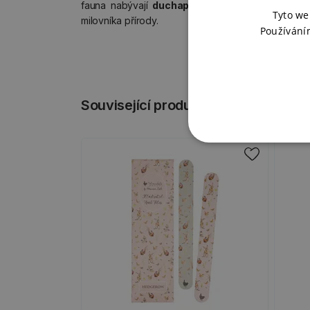
fauna nabývají
duchaplnosti a humoru
jsou pe
Tyto we
milovníka přírody.
Používání
Související produkty