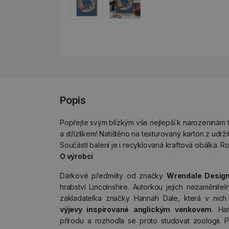
Popis
Popřejte svým blízkým vše nejlepší k narozeninám 
a střízlíkem! Natištěno na texturovaný karton z udrž
Součástí balení je i recyklovaná kraftová obálka. R
O výrobci
Dárkové předměty od značky
Wrendale Desig
hrabství Lincolnshire. Autorkou jejich nezaměnitel
zakladatelka značky Hannah Dale, která v nich
výjevy inspirované anglickým venkovem
. Ha
přírodu a rozhodla se proto studovat zoologii. P