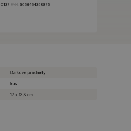
OC137
EAN:
5056464398875
Dárkové předměty
kus
17 x 13,8 cm