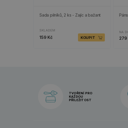
Sada pilníků, 2 ks - Zajíc a bažant
Páns
SKLADEM
NA D
159 Kč
KOUPIT
279
TVOŘENÍ PRO
KAŽDOU
PŘÍLEŽITOST