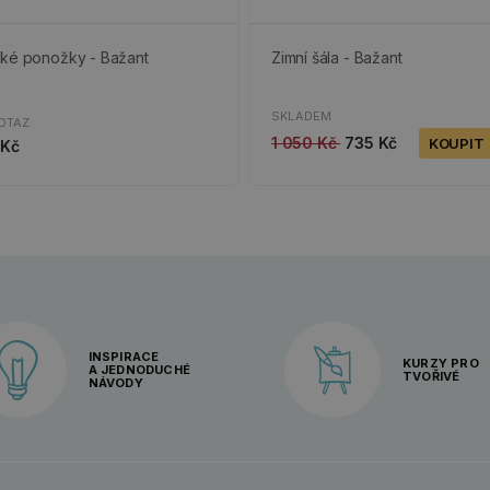
ké ponožky - Bažant
Zimní šála - Bažant
SKLADEM
OTAZ
1 050 Kč
735 Kč
KOUPIT
 Kč
INSPIRACE
KURZY PRO
A JEDNODUCHÉ
TVOŘIVÉ
NÁVODY