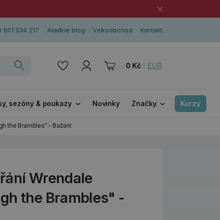
×
 601 534 217
Aladine blog
Velkoobchod
Kontakt
|
EUR
0 Kč
Kurzy
ky, sezóny & poukazy
Novinky
Značky
h the Brambles" - Bažant
řání Wrendale
gh the Brambles" -