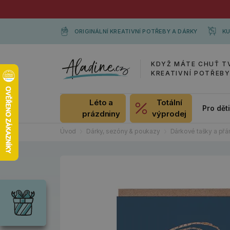
ORIGINÁLNÍ KREATIVNÍ POTŘEBY A DÁRKY
KU
KDYŽ MÁTE CHUŤ T
KREATIVNÍ POTŘEB
Léto a
Totální
Pro dět
prázdniny
výprodej
Úvod
Dárky, sezóny & poukazy
Dárkové tašky a přá
Dárky
Wrendale
Designs
Chci si vybrat
Radost pro
každou
příležitost