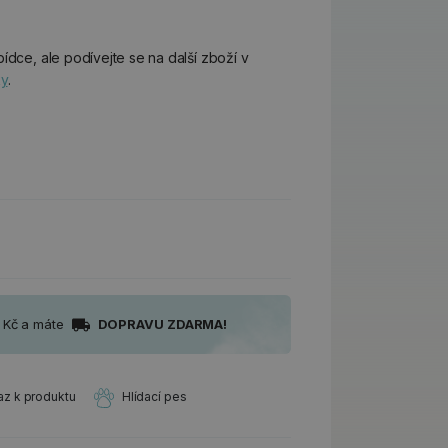
ídce, ale podívejte se na další zboží v
ky
.
0 Kč a máte
DOPRAVU ZDARMA!
az k produktu
Hlídací pes