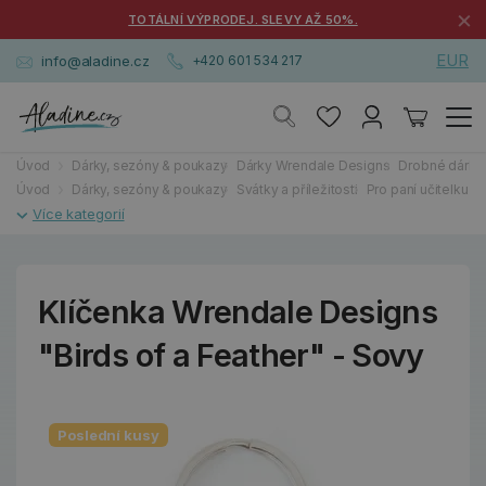
×
TOTÁLNÍ VÝPRODEJ. SLEVY AŽ 50%.
EUR
info@aladine.cz
+420 601 534 217
Úvod
Dárky, sezóny & poukazy
Dárky Wrendale Designs
Drobné dárky
Úvod
Dárky, sezóny & poukazy
Svátky a příležitosti
Pro paní učitelku a 
Klíčenka Wrendale Designs
"Birds of a Feather" - Sovy
Poslední kusy