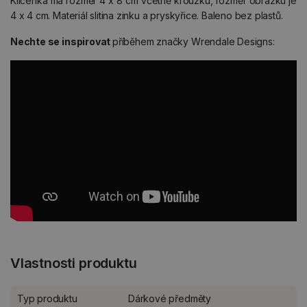
Klíčenka má rozměr 4 x 8 cm včetně kroužku, rozměr obrázku je
4 x 4 cm. Materiál slitina zinku a pryskyřice. Baleno bez plastů.
Nechte se inspirovat
příběhem značky Wrendale Designs:
Vlastnosti produktu
Typ produktu
Dárkové předměty