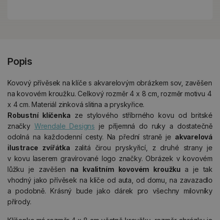
Popis
Kovový přívěsek na klíče s akvarelovým obrázkem sov, zavěšen
na kovovém kroužku. Celkový rozměr 4 x 8 cm, rozměr motivu 4
x 4 cm. Materiál zinková slitina a pryskyřice.
Robustní klíčenka
ze stylového stříbrného kovu od britské
značky
Wrendale Designs
je příjemná do ruky a dostatečně
odolná na každodenní cesty. Na přední straně je
akvarelová
ilustrace zvířátka
zalitá čirou pryskyřicí, z druhé strany je
v kovu laserem gravírované logo značky. Obrázek v kovovém
lůžku je zavěšen
na kvalitním kovovém kroužku
a je tak
vhodný jako přívěsek na klíče od auta, od domu, na zavazadlo
a podobně. Krásný bude jako dárek pro všechny milovníky
přírody.