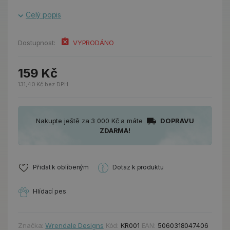
Celý popis
Dostupnost:
VYPRODÁNO
159 Kč
131,40 Kč bez DPH
Nakupte ještě za 3 000 Kč a máte
DOPRAVU
ZDARMA!
Přidat k oblíbeným
Dotaz k produktu
Hlídací pes
Značka:
Wrendale Designs
Kód:
KR001
EAN:
5060318047406