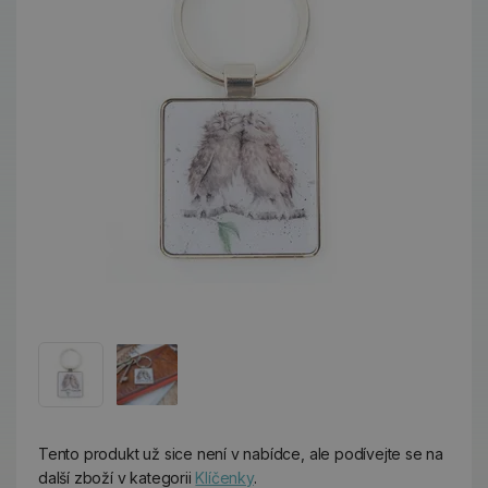
Tento produkt už sice není v nabídce, ale podívejte se na
další zboží v kategorii
Klíčenky
.