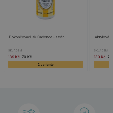
Dokončovací lak Cadence - satén
Akrylová b
SKLADEM
SKLADEM
139 Kč
70 Kč
139 Kč
70
2 varianty