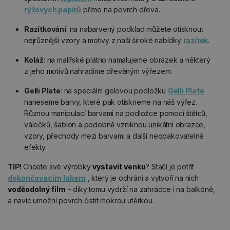
rýžových papírů
přímo na povrch dřeva.
Razítkování
: na nabarvený podklad můžete otisknout
nejrůznější vzory a motivy z naší široké nabídky
razítek
.
Koláž
: na malířské plátno namalujeme obrázek a některý
z jeho motivů nahradíme dřevěným výřezem.
Gelli Plate
: na speciální gelovou podložku
Gelli Plate
naneseme barvy, které pak otiskneme na náš výřez.
Různou manipulací barvami na podložce pomocí štětců,
válečků, šablon a podobně vzniknou unikátní obrazce,
vzory, přechody mezi barvami a další neopakovatelné
efekty.
TIP!
Chcete své výrobky
vystavit venku
? Stačí je potřít
dokončovacím lakem
, který je ochrání a vytvoří na nich
voděodolný film
– díky tomu vydrží na zahrádce i na balkóně,
a navíc umožní povrch čistit mokrou utěrkou.