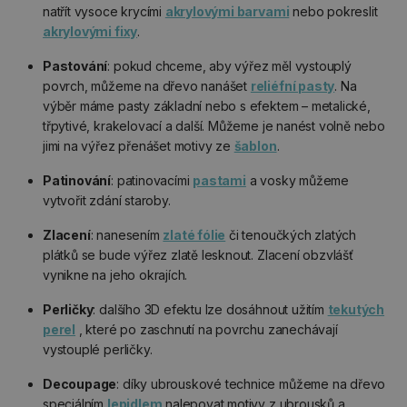
natřít vysoce krycími
akrylovými barvami
nebo pokreslit
akrylovými fixy
.
Pastování
: pokud chceme, aby výřez měl vystouplý
povrch, můžeme na dřevo nanášet
reliéfní pasty
. Na
výběr máme pasty základní nebo s efektem – metalické,
třpytivé, krakelovací a další. Můžeme je nanést volně nebo
jimi na výřez přenášet motivy ze
šablon
.
Patinování
: patinovacími
pastami
a vosky můžeme
vytvořit zdání staroby.
Zlacení
: nanesením
zlaté fólie
či tenoučkých zlatých
plátků se bude výřez zlatě lesknout. Zlacení obzvlášť
vynikne na jeho okrajích.
Perličky
: dalšího 3D efektu lze dosáhnout užitím
tekutých
perel
, které po zaschnutí na povrchu zanechávají
vystouplé perličky.
Decoupage
: díky ubrouskové technice můžeme na dřevo
speciálním
lepidlem
nalepovat motivy z ubrousků a