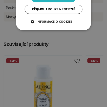
Použití
samostojící
PŘIJMOUT POUZE NEZBYTNÉ
Motiv/téma
Vánoce a advent
INFORMACE O COOKIES
Související produkty
-50%
-50%