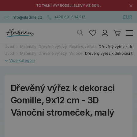
×
TOTÁLNÍ VÝPRODEJ. SLEVY AŽ 50%.
EUR
info@aladine.cz
+420 601 534 217
Úvod
Materiály
Dřevěné výřezy
Rostliny, zvířata
Dřevěný výřez k deko
Úvod
Materiály
Dřevěné výřezy
Vánoce
Dřevěný výřez k dekoraci Gom
Dřevěný výřez k dekoraci
Gomille, 9x12 cm - 3D
Vánoční stromeček, malý