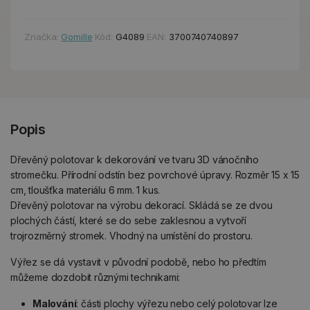
Značka:
Gomille
Kód:
G4089
EAN:
3700740740897
Popis
Dřevěný polotovar k dekorování ve tvaru 3D vánočního
stromečku. Přírodní odstín bez povrchové úpravy. Rozměr 15 x 15
cm, tloušťka materiálu 6 mm. 1 kus.
Dřevěný polotovar na výrobu dekorací. Skládá se ze dvou
plochých částí, které se do sebe zaklesnou a vytvoří
trojrozměrný stromek. Vhodný na umístění do prostoru.
Výřez se dá vystavit v původní podobě, nebo ho předtím
můžeme dozdobit různými technikami:
Malování
: části plochy výřezu nebo celý polotovar lze