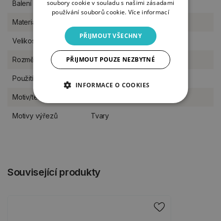
soubory cookie v souladu s našimi zásadami
Balení
kus
používání souborů cookie.
Více informací
Materiál
dřevo
PŘIJMOUT VŠECHNY
Velikost
M (11-17 cm)
Rozměr
16 x 12 cm
PŘIJMOUT POUZE NEZBYTNÉ
Použití
na postavení do stojánku
INFORMACE O COOKIES
Motiv/téma
pro kluky
Motivy výřezů
Tvary
Související produkty