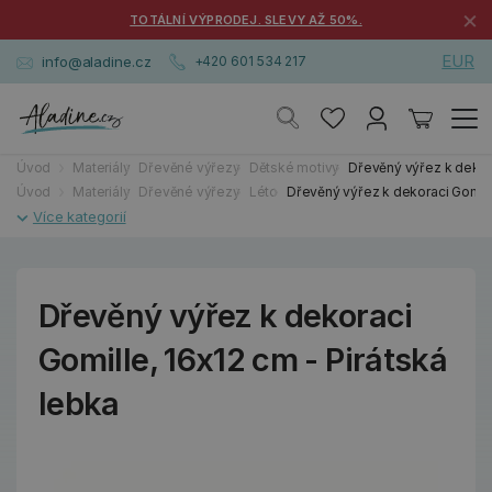
×
TOTÁLNÍ VÝPRODEJ. SLEVY AŽ 50%.
EUR
info@aladine.cz
+420 601 534 217
Úvod
Materiály
Dřevěné výřezy
Dětské motivy
Dřevěný výřez k dekora
Úvod
Materiály
Dřevěné výřezy
Léto
Dřevěný výřez k dekoraci Gomille
Dřevěný výřez k dekoraci
Gomille, 16x12 cm - Pirátská
lebka