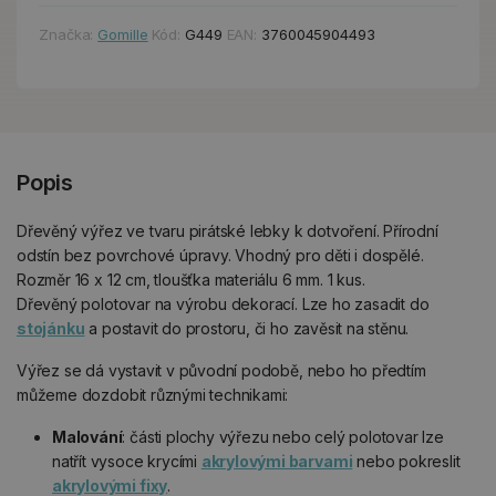
Značka:
Gomille
Kód:
G449
EAN:
3760045904493
Popis
Dřevěný výřez ve tvaru pirátské lebky k dotvoření. Přírodní
odstín bez povrchové úpravy. Vhodný pro děti i dospělé.
Rozměr 16 x 12 cm, tloušťka materiálu 6 mm. 1 kus.
Dřevěný polotovar na výrobu dekorací. Lze ho zasadit do
stojánku
a postavit do prostoru, či ho zavěsit na stěnu.
Výřez se dá vystavit v původní podobě, nebo ho předtím
můžeme dozdobit různými technikami:
Malování
: části plochy výřezu nebo celý polotovar lze
natřít vysoce krycími
akrylovými barvami
nebo pokreslit
akrylovými fixy
.