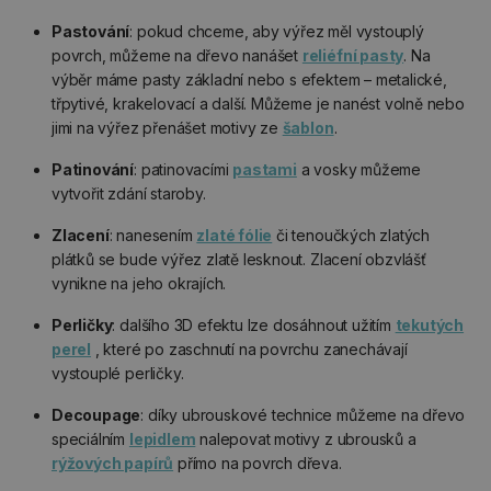
Pastování
: pokud chceme, aby výřez měl vystouplý
povrch, můžeme na dřevo nanášet
reliéfní pasty
. Na
výběr máme pasty základní nebo s efektem – metalické,
třpytivé, krakelovací a další. Můžeme je nanést volně nebo
jimi na výřez přenášet motivy ze
šablon
.
Patinování
: patinovacími
pastami
a vosky můžeme
vytvořit zdání staroby.
Zlacení
: nanesením
zlaté fólie
či tenoučkých zlatých
plátků se bude výřez zlatě lesknout. Zlacení obzvlášť
vynikne na jeho okrajích.
Perličky
: dalšího 3D efektu lze dosáhnout užitím
tekutých
perel
, které po zaschnutí na povrchu zanechávají
vystouplé perličky.
Decoupage
: díky ubrouskové technice můžeme na dřevo
speciálním
lepidlem
nalepovat motivy z ubrousků a
rýžových papírů
přímo na povrch dřeva.