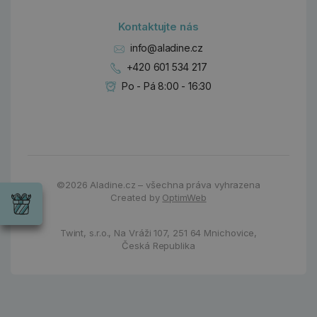
Kontaktujte nás
info@aladine.cz
+420 601 534 217
Po - Pá 8:00 - 16:30
Dárky
©2026
Aladine.cz – všechna práva vyhrazena
Wrendale
Created by
OptimWeb
Designs
Chci si vybrat
Radost pro
každou
Twint, s.r.o.,
Na Vráži 107
,
251 64 Mnichovice,
příležitost
Česká Republika