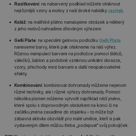
Razítkování
: na nabarvený podklad můžete otisknout
nejrůznější vzory a motivy z naší široké nabídky
razítek
.
Koláž
: na malířské plátno namalujeme obrázek a některý
z jeho motivů nahradíme dřevěným výřezem.
Gelli Plate
: na speciální gelovou podložku
Gelli Plate
naneseme barvy, které pak otiskneme na náš výřez.
Různou manipulací barvami na podložce pomocí štětců,
válečků, šablon a podobně vzniknou unikátní obrazce,
vzory, přechody mezi barvami a další neopakovatelné
efekty.
Kombinování
: kombinovat dohromady můžeme nejenom
různé techniky, ale i různé výřezy dohromady. Pomocí
několika písmen můžeme vytvořit například něčí jméno,
které spolu s doprovodným obrázkem na konci či na
začátku jména zasadíme do stojánku – to může být
zábavná aktivita obzvlášť pro malé umělce, kteří si pak
vystaveným dílem můžou třeba „podepsat“ svůj pokojíček.