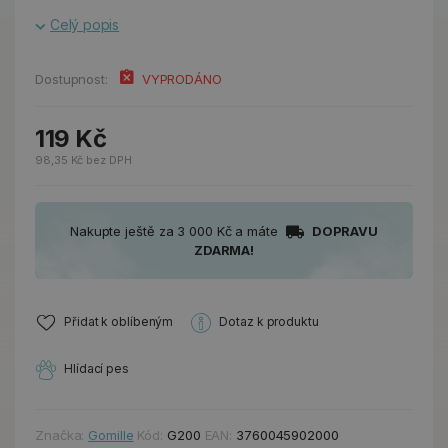
Celý popis
Dostupnost:
VYPRODÁNO
119 Kč
98,35 Kč bez DPH
Nakupte ještě za 3 000 Kč a máte
DOPRAVU
ZDARMA!
Přidat k oblíbeným
Dotaz k produktu
Hlídací pes
Značka:
Gomille
Kód:
G200
EAN:
3760045902000