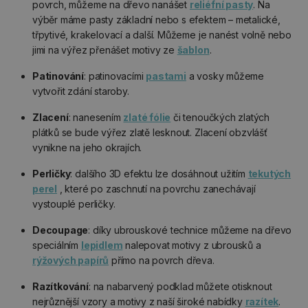
povrch, můžeme na dřevo nanášet
reliéfní pasty
. Na
výběr máme pasty základní nebo s efektem – metalické,
třpytivé, krakelovací a další. Můžeme je nanést volně nebo
jimi na výřez přenášet motivy ze
šablon
.
Patinování
: patinovacími
pastami
a vosky můžeme
vytvořit zdání staroby.
Zlacení
: nanesením
zlaté fólie
či tenoučkých zlatých
plátků se bude výřez zlatě lesknout. Zlacení obzvlášť
vynikne na jeho okrajích.
Perličky
: dalšího 3D efektu lze dosáhnout užitím
tekutých
perel
, které po zaschnutí na povrchu zanechávají
vystouplé perličky.
Decoupage
: díky ubrouskové technice můžeme na dřevo
speciálním
lepidlem
nalepovat motivy z ubrousků a
rýžových papírů
přímo na povrch dřeva.
Razítkování
: na nabarvený podklad můžete otisknout
nejrůznější vzory a motivy z naší široké nabídky
razítek
.