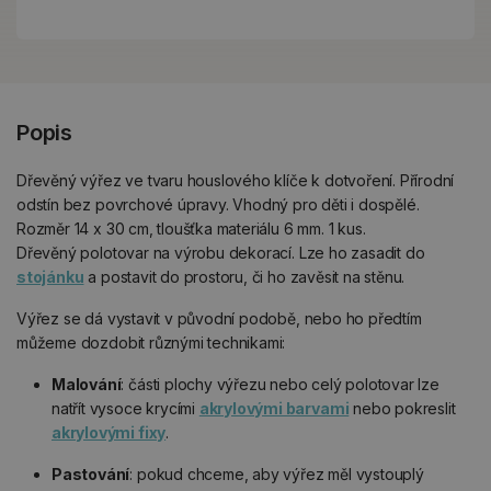
Popis
Dřevěný výřez ve tvaru houslového klíče k dotvoření. Přírodní
odstín bez povrchové úpravy. Vhodný pro děti i dospělé.
Rozměr 14 x 30 cm, tloušťka materiálu 6 mm. 1 kus.
Dřevěný polotovar na výrobu dekorací. Lze ho zasadit do
stojánku
a postavit do prostoru, či ho zavěsit na stěnu.
Výřez se dá vystavit v původní podobě, nebo ho předtím
můžeme dozdobit různými technikami:
Malování
: části plochy výřezu nebo celý polotovar lze
natřít vysoce krycími
akrylovými barvami
nebo pokreslit
akrylovými fixy
.
Pastování
: pokud chceme, aby výřez měl vystouplý