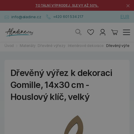
×
TOTÁLNÍ VÝPRODEJ. SLEVY AŽ 50%.
EUR
info@aladine.cz
+420 601 534 217
Úvod
Materiály
Dřevěné výřezy
Interiérové dekorace
Dřevěný výřez k
Dřevěný výřez k dekoraci
Gomille, 14x30 cm -
Houslový klíč, velký