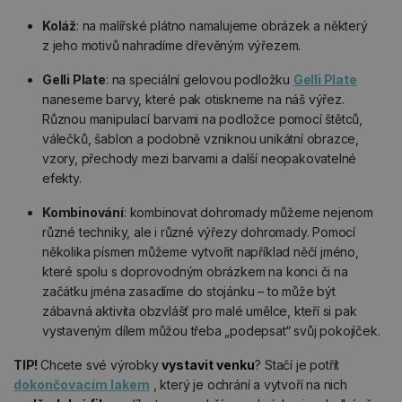
Koláž
: na malířské plátno namalujeme obrázek a některý
z jeho motivů nahradíme dřevěným výřezem.
Gelli Plate
: na speciální gelovou podložku
Gelli Plate
naneseme barvy, které pak otiskneme na náš výřez.
Různou manipulací barvami na podložce pomocí štětců,
válečků, šablon a podobně vzniknou unikátní obrazce,
vzory, přechody mezi barvami a další neopakovatelné
efekty.
Kombinování
: kombinovat dohromady můžeme nejenom
různé techniky, ale i různé výřezy dohromady. Pomocí
několika písmen můžeme vytvořit například něčí jméno,
které spolu s doprovodným obrázkem na konci či na
začátku jména zasadíme do stojánku – to může být
zábavná aktivita obzvlášť pro malé umělce, kteří si pak
vystaveným dílem můžou třeba „podepsat“ svůj pokojíček.
TIP!
Chcete své výrobky
vystavit venku
? Stačí je potřít
dokončovacím lakem
, který je ochrání a vytvoří na nich