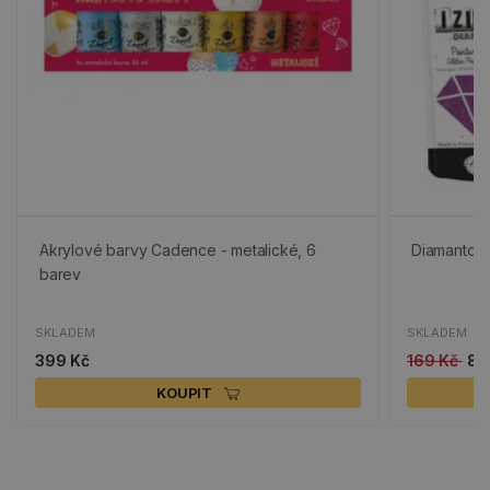
Akrylové barvy Cadence - metalické, 6
Diamantová
barev
SKLADEM
SKLADEM
399 Kč
169 Kč
85
KOUPIT