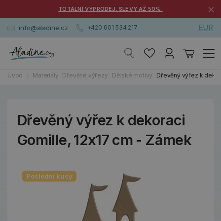
×
TOTÁLNÍ VÝPRODEJ. SLEVY AŽ 50%.
EUR
info@aladine.cz
+420 601 534 217
Úvod
Materiály
Dřevěné výřezy
Dětské motivy
Dřevěný výřez k dekor
Dřevěný výřez k dekoraci
Gomille, 12x17 cm - Zámek
Poslední kusy