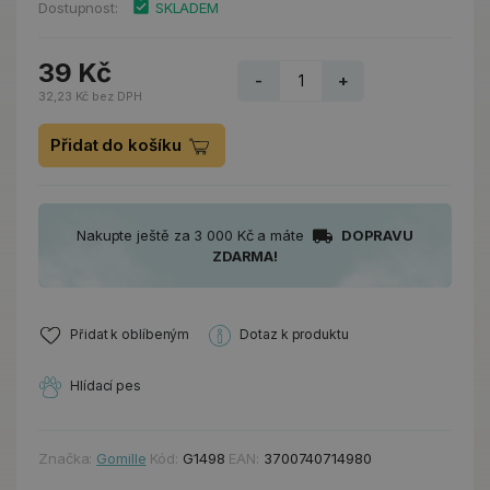
Dostupnost:
SKLADEM
39 Kč
-
+
32,23 Kč bez DPH
Přidat do košíku
Nakupte ještě za 3 000 Kč a máte
DOPRAVU
ZDARMA!
Přidat k oblíbeným
Dotaz k produktu
Hlídací pes
Značka:
Gomille
Kód:
G1498
EAN:
3700740714980