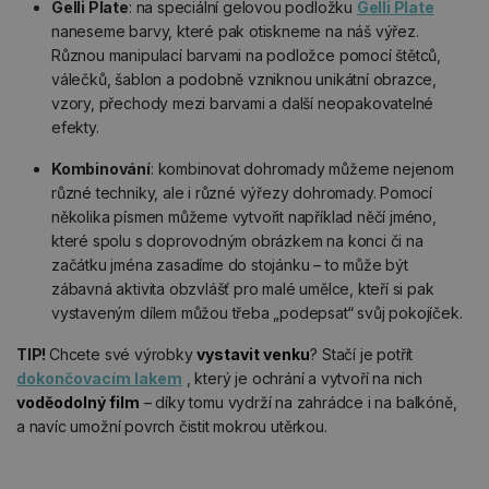
Gelli Plate
: na speciální gelovou podložku
Gelli Plate
naneseme barvy, které pak otiskneme na náš výřez.
Různou manipulací barvami na podložce pomocí štětců,
válečků, šablon a podobně vzniknou unikátní obrazce,
vzory, přechody mezi barvami a další neopakovatelné
efekty.
Kombinování
: kombinovat dohromady můžeme nejenom
různé techniky, ale i různé výřezy dohromady. Pomocí
několika písmen můžeme vytvořit například něčí jméno,
které spolu s doprovodným obrázkem na konci či na
začátku jména zasadíme do stojánku – to může být
zábavná aktivita obzvlášť pro malé umělce, kteří si pak
vystaveným dílem můžou třeba „podepsat“ svůj pokojíček.
TIP!
Chcete své výrobky
vystavit venku
? Stačí je potřít
dokončovacím lakem
, který je ochrání a vytvoří na nich
voděodolný film
– díky tomu vydrží na zahrádce i na balkóně,
a navíc umožní povrch čistit mokrou utěrkou.