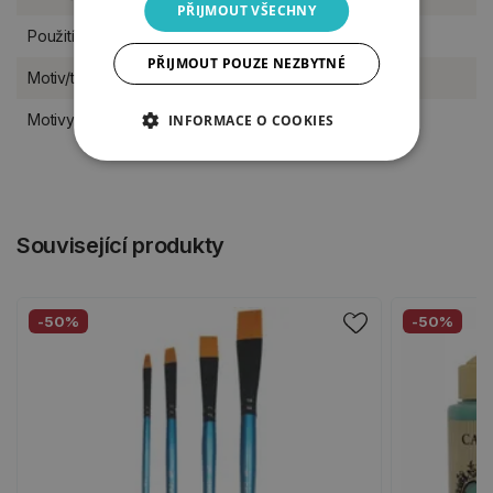
PŘIJMOUT VŠECHNY
Použití
na postavení do stojánku
PŘIJMOUT POUZE NEZBYTNÉ
Motiv/téma
pro holky, pro kluky
Motivy výřezů
Pohádkový svět
INFORMACE O COOKIES
Související produkty
-50%
-50%