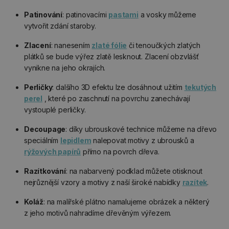
Patinování
: patinovacími
pastami
a vosky můžeme
vytvořit zdání staroby.
Zlacení
: nanesením
zlaté fólie
či tenoučkých zlatých
plátků se bude výřez zlatě lesknout. Zlacení obzvlášť
vynikne na jeho okrajích.
Perličky
: dalšího 3D efektu lze dosáhnout užitím
tekutých
perel
, které po zaschnutí na povrchu zanechávají
vystouplé perličky.
Decoupage
: díky ubrouskové technice můžeme na dřevo
speciálním
lepidlem
nalepovat motivy z ubrousků a
rýžových papírů
přímo na povrch dřeva.
Razítkování
: na nabarvený podklad můžete otisknout
nejrůznější vzory a motivy z naší široké nabídky
razítek
.
Koláž
: na malířské plátno namalujeme obrázek a některý
z jeho motivů nahradíme dřevěným výřezem.