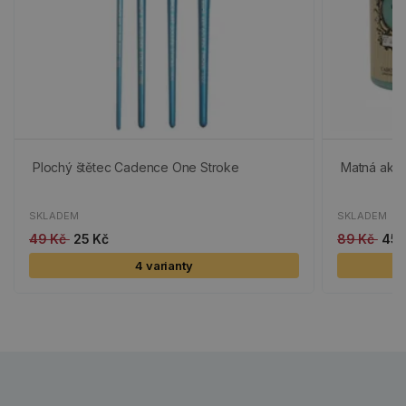
Plochý štětec Cadence One Stroke
Matná akryl
SKLADEM
SKLADEM
49 Kč
25 Kč
89 Kč
45 
4 varianty