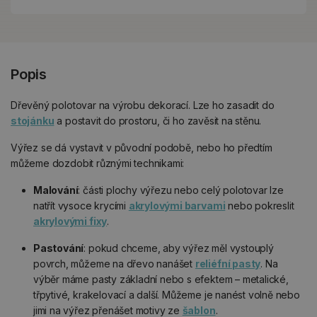
Popis
Dřevěný polotovar na výrobu dekorací. Lze ho zasadit do
stojánku
a postavit do prostoru, či ho zavěsit na stěnu.
Výřez se dá vystavit v původní podobě, nebo ho předtím
můžeme dozdobit různými technikami:
Malování
: části plochy výřezu nebo celý polotovar lze
natřít vysoce krycími
akrylovými barvami
nebo pokreslit
akrylovými fixy
.
Pastování
: pokud chceme, aby výřez měl vystouplý
povrch, můžeme na dřevo nanášet
reliéfní pasty
. Na
výběr máme pasty základní nebo s efektem – metalické,
třpytivé, krakelovací a další. Můžeme je nanést volně nebo
jimi na výřez přenášet motivy ze
šablon
.